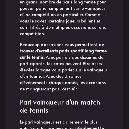
un grand nombre de paris long terme pour
pouvoir parier simplement sur le vainqueur
d'une compétition en particulier. Comme
vous le savez, certains joueurs brillent et
sont titrés à de multiples occasions sur une
compétition.
Beaucoup d'occasions vous permettent de
trouver d'excellents paris sportif long terme
sur le tennis
. Avec parfois des dizaines de
participants, les cotes peuvent être assez
élevées lorsque vous pariez sur le vainqueur
d'un tournoi. Avec des dizaines
d'événements chaque année, les occasions
ne manqueront pas, c'est sûr.
Pari vainqueur d’un match
de tennis
Le pari vainqueur est clairement le plus
utilisé par les parieurs et est
également le