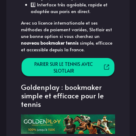
3️⃣ Interface très agréable, rapide et
adaptée aux paris en direct.
Avec sa licence internationale et ses
méthodes de paiement variées, Slotlair est
une bonne option si vous cherchez un
nouveau bookmaker tennis
simple, efficace
et accessible depuis la France.
PARIER SUR LE TENNIS AVEC
SLOTLAIR
Goldenplay : bookmaker
simple et efficace pour le
tennis