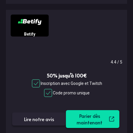
Betify
4.4
/ 5
50% jusqu’à 100€
Inscription avec Google et Twitch
Code promo unique
Parier dès
Lire notre avis
maintenant