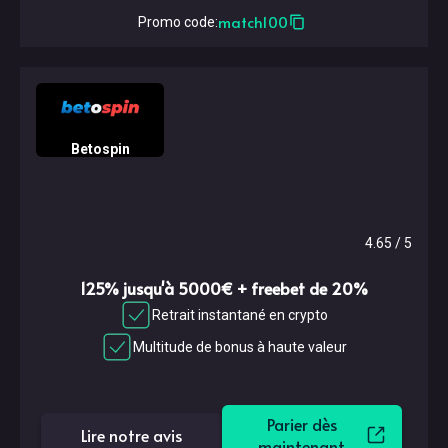
match100
Promo code:
Betospin
4.65
/ 5
125% jusqu'à 5000€ + freebet de 20%
Retrait instantané en crypto
Multitude de bonus à haute valeur
Parier dès
Lire notre avis
maintenant