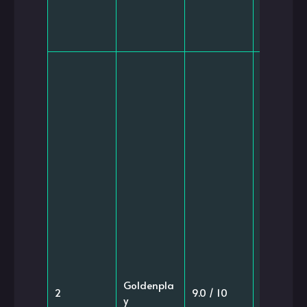
100 %
Goldenpla
2
9.0 / 10
jusqu’à 1
y