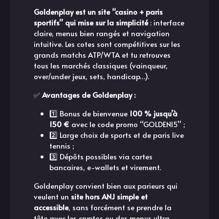
Goldenplay est un site “casino + paris
sportifs” qui mise sur la simplicité
: interface
claire, menus bien rangés et navigation
intuitive. Les cotes sont compétitives sur les
grands matchs ATP/WTA et tu retrouves
tous les marchés classiques (vainqueur,
over/under jeux, sets, handicap…).
✅
Avantages de Goldenplay :
1️⃣ Bonus de bienvenue
100 % jusqu’à
150 €
avec le code promo “GOLDEN15” ;
2️⃣ Large choix de sports et de paris live
tennis ;
3️⃣ Dépôts possibles via cartes
bancaires, e-wallets et virement.
Goldenplay convient bien aux parieurs qui
veulent un
site hors ANJ simple et
accessible
, sans forcément se prendre la
tête avec les cryptos ou des menus ultra