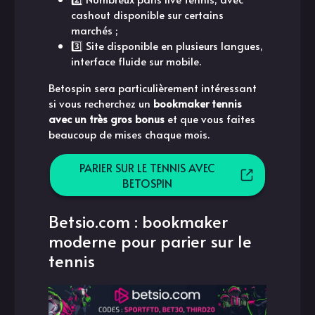
cashout disponible sur certains
marchés ;
3️⃣ Site disponible en plusieurs langues,
interface fluide sur mobile.
Betospin sera particulièrement intéressant
si vous recherchez un
bookmaker tennis
avec un très gros bonus
et que vous faites
beaucoup de mises chaque mois.
PARIER SUR LE TENNIS AVEC
BETOSPIN
Betsio.com : bookmaker
moderne pour parier sur le
tennis