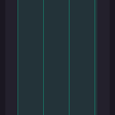
Hunting