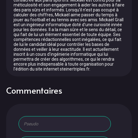
consacrée aux paris sportifs. Mickaël est connu pour sa
méticulosité et son engagement à aider les autres à faire
des paris sûrs et informés. Lorsqu'il n'est pas occupé à
calculer des chiffres, Mickaël aime passer du temps à
jouer au football et au tennis avec ses amis. Mickaël Grall
est un ingénieur informatique doté d'une curiosité innée
pour les données. Il a la main sûre et le sens du détail, ce
qui fait de lui un élément essentiel de toute équipe. Ses
compétences rédactionnelles sont inégalées, ce qui fait
de lui le candidat idéal pour contrôler les bases de
données et veiller à leur exactitude. Il est actuellement
inscrit à un cours d'ingénierie informatique qui lui
permettra de créer des algorithmes, ce qui le rendra
encore plus indispensable à toute organisation pour
l’édition du site internet steinertriples.fr.
Commentaires