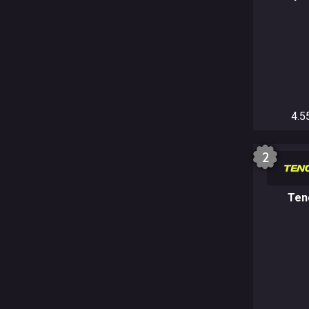
4.5
2
Ten