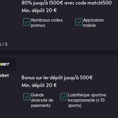
80% jusqu'à 1500€ avec code match1500
Min. dépôt 20 €
Nombreux codes
Application
promos
mobile
5
/ 5
obet
Bonus sur 1er dépôt jusqu'à 500€
Min. dépôt 20 €
Grande
Ludothèque sportive
diversité de
exceptionnelle (+70
paiements
sports)