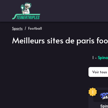
Sports
Football
Meilleurs sites de paris f
1
-
Spina
Voir tous
1
Spi