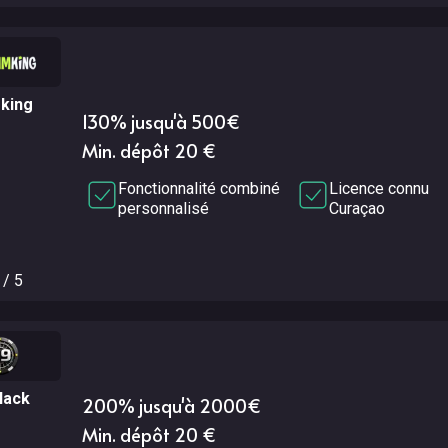
mking
130% jusqu'à 500€
Min. dépôt 20 €
Fonctionnalité combiné
Licence connu
personnalisé
Curaçao
/ 5
lack
200% jusqu'à 2000€
Min. dépôt 20 €