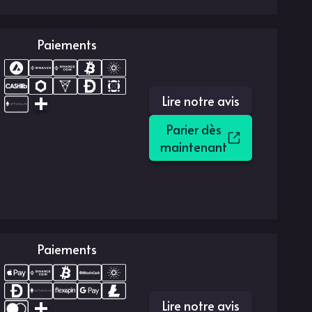
Paiements
Lire notre avis
Parier dès
maintenant
Paiements
Lire notre avis