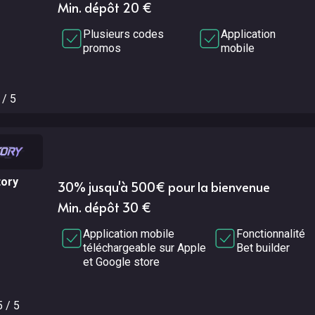
Min. dépôt 20 €
Plusieurs codes
Application
promos
mobile
/ 5
tory
30% jusqu'à 500€ pour la bienvenue
Min. dépôt 30 €
Application mobile
Fonctionnalité
téléchargeable sur Apple
Bet builder
et Google store
5
/ 5