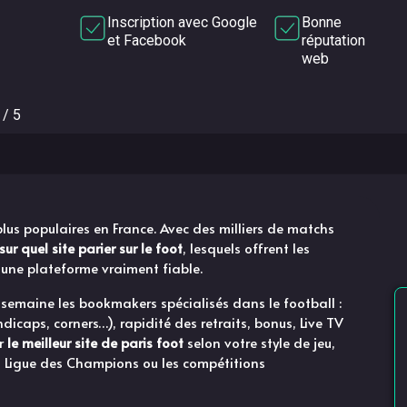
Inscription avec Google
Bonne
et Facebook
réputation
web
/ 5
 plus populaires en France. Avec des milliers de matchs
sur quel site parier sur le foot
, lesquels offrent les
t une plateforme vraiment fiable.
semaine les bookmakers spécialisés dans le football :
ndicaps, corners…), rapidité des retraits, bonus, Live TV
ir
le meilleur site de paris foot
selon votre style de jeu,
 la Ligue des Champions ou les compétitions