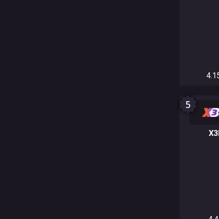
4.1
5
X3