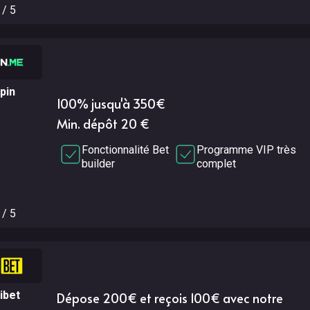
/ 5
pin
100% jusqu'à 350€
Min. dépôt 20 €
Fonctionnalité Bet
Programme VIP très
builder
complet
/ 5
ibet
Dépose 200€ et reçois 100€ avec notre