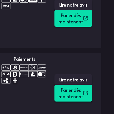
Lire notre avis
Parier dès
maintenant
Paiements
Lire notre avis
Parier dès
maintenant