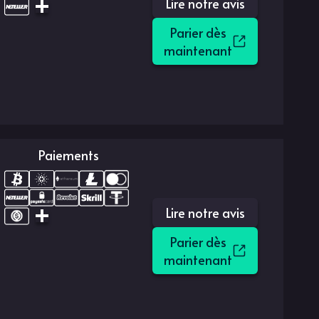
Lire notre avis
Parier dès
maintenant
Paiements
Lire notre avis
Parier dès
maintenant