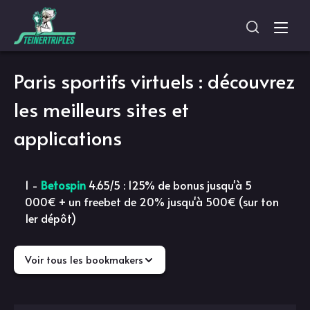
Paris sportifs virtuels : découvrez
les meilleurs sites et
applications
1
-
Betospin
4.65
/5 :
125% de bonus jusqu'à 5
000€ + un freebet de 20% jusqu'à 500€ (sur ton
1er dépôt)
Voir tous les bookmakers