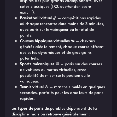
inspirés des plus grands championnats, avec
cotes classiques (1X2, over/under, score
exact…).
Basketball virtuel
🏀 – compétitions rapides
où chaque rencontre dure moins de 3 minutes,
avec paris sur le vainqueur ou le total de
points.
Courses hippiques virtuelles
🐎 – chevaux
générés aléatoirement, chaque course offrant
des cotes dynamiques et de gros gains
potentiels.
Sports mécaniques
🏁 – paris sur des courses
de voitures ou motos virtuelles, avec
possibilité de miser sur le podium ou le
vainqueur.
Tennis virtuel
🎾 – matchs simulés en quelques
secondes, parfaits pour les amateurs de paris
rapides.
Les
types de paris
disponibles dépendent de la
discipline, mais on retrouve généralement :