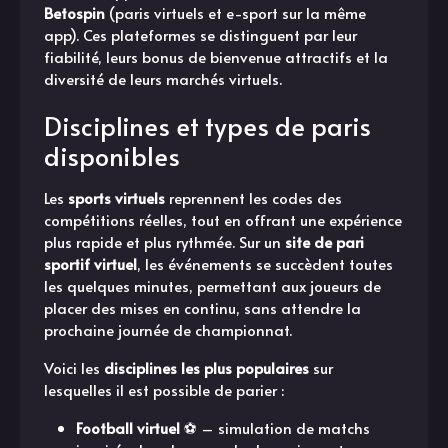
Betospin
(paris virtuels et e-sport sur la même
app). Ces plateformes se distinguent par leur
fiabilité, leurs bonus de bienvenue attractifs et la
diversité de leurs marchés virtuels.
Disciplines et types de paris
disponibles
Les
sports virtuels
reprennent les codes des
compétitions réelles, tout en offrant une expérience
plus rapide et plus rythmée. Sur un
site de pari
sportif virtuel
, les événements se succèdent toutes
les quelques minutes, permettant aux joueurs de
placer des mises en continu, sans attendre la
prochaine journée de championnat.
Voici les
disciplines les plus populaires
sur
lesquelles il est possible de parier :
Football virtuel
⚽ – simulation de matchs