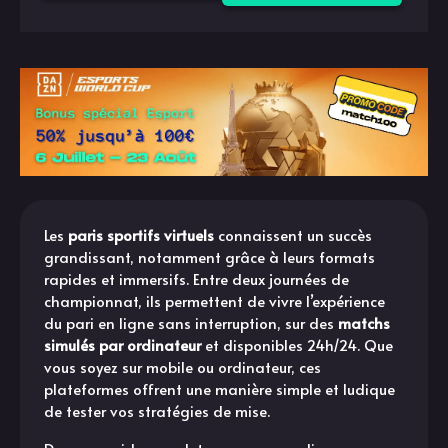
Les
paris sportifs virtuels
connaissent un succès
grandissant, notamment grâce à leurs formats
rapides et immersifs. Entre deux journées de
championnat, ils permettent de vivre l’expérience
du pari en ligne sans interruption, sur des
matchs
simulés par ordinateur
et disponibles 24h/24. Que
vous soyez sur mobile ou ordinateur, ces
plateformes offrent une manière simple et ludique
de tester vos stratégies de mise.