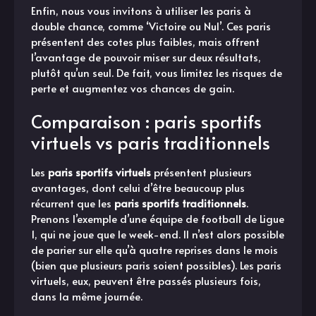
Enfin, nous vous invitons à utiliser les paris à
double chance, comme ‘Victoire ou Nul’. Ces paris
présentent des cotes plus faibles, mais offrent
l’avantage de pouvoir miser sur deux résultats,
plutôt qu’un seul. De fait, vous limitez les risques de
perte et augmentez vos chances de gain.
Comparaison : paris sportifs
virtuels vs paris traditionnels
Les
paris sportifs virtuels
présentent plusieurs
avantages, dont celui d’être beaucoup plus
récurrent que les
paris sportifs traditionnels
.
Prenons l’exemple d’une équipe de football de Ligue
1, qui ne joue que le week-end. Il n’est alors possible
de parier sur elle qu’à quatre reprises dans le mois
(bien que plusieurs paris soient possibles). Les paris
virtuels, eux, peuvent être passés plusieurs fois,
dans la même journée.