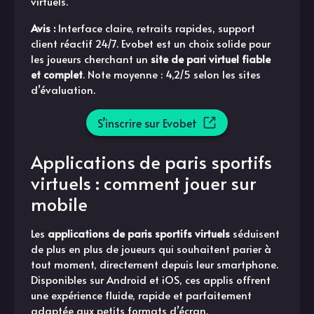
virtuels.
Avis :
Interface claire, retraits rapides, support
client réactif 24/7. Evobet est un choix solide pour
les joueurs cherchant un
site de pari virtuel fiable
et complet
. Note moyenne : 4,2/5 selon les sites
d’évaluation.
S’inscrire sur Evobet
Applications de paris sportifs
virtuels : comment jouer sur
mobile
Les
applications de paris sportifs virtuels
séduisent
de plus en plus de joueurs qui souhaitent parier à
tout moment, directement depuis leur smartphone.
Disponibles sur Android et iOS, ces applis offrent
une expérience fluide, rapide et parfaitement
adaptée aux petits formats d’écran.