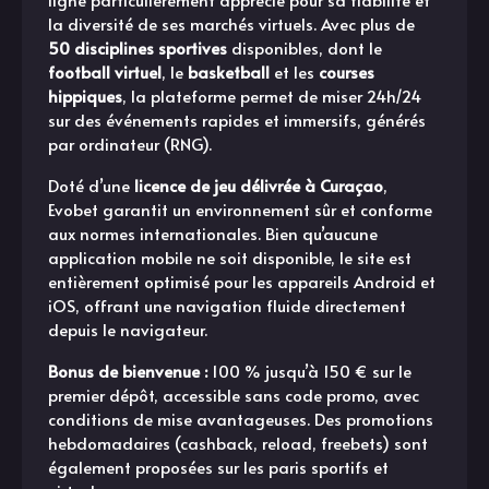
la diversité de ses marchés virtuels. Avec plus de
50 disciplines sportives
disponibles, dont le
football virtuel
, le
basketball
et les
courses
hippiques
, la plateforme permet de miser 24h/24
sur des événements rapides et immersifs, générés
par ordinateur (RNG).
Doté d’une
licence de jeu délivrée à Curaçao
,
Evobet garantit un environnement sûr et conforme
aux normes internationales. Bien qu’aucune
application mobile ne soit disponible, le site est
entièrement optimisé pour les appareils Android et
iOS, offrant une navigation fluide directement
depuis le navigateur.
Bonus de bienvenue :
100 % jusqu’à 150 € sur le
premier dépôt, accessible sans code promo, avec
conditions de mise avantageuses. Des promotions
hebdomadaires (cashback, reload, freebets) sont
également proposées sur les paris sportifs et