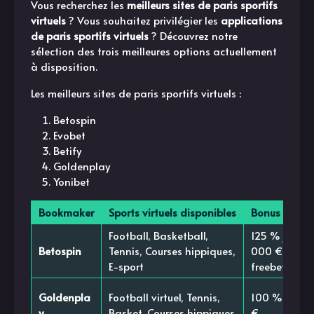
Vous recherchez les
meilleurs sites de paris sportifs
virtuels
? Vous souhaitez privilégier les
applications
de paris sportifs virtuels
? Découvrez notre
sélection des trois meilleures options actuellement
à disposition.
Les meilleurs sites de paris sportifs virtuels :
Betospin
Evobet
Betify
Goldenplay
Yonibet
Bookmaker
Sports virtuels disponibles
Bonus de bi
Football, Basketball,
125 % jusqu’
Betospin
Tennis, Courses hippiques,
000 € + 20
E-sport
freebet
Goldenpla
Football virtuel, Tennis,
100 % jusqu
y
Basket, Courses hippiques
€