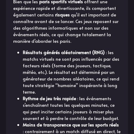
Bien que les
paris sportifs virtuels
offrent une
expérience rapide et divertissante, ils comportent
également certains
risques
qu’il est important de
connaître avant de se lancer. Ces jeux reposent sur
des algorithmes informatiques et non sur des
événements réels, ce qui change totalement la
manière d’aborder les paris.
Résultats générés aléatoirement (RNG)
: les
matchs virtuels ne sont pas influencés par des
facteurs réels (forme des joueurs, tactique,
météo, etc.). Le résultat est déterminé par un
générateur de nombres aléatoires, ce qui rend
toute stratégie “humaine” inopérante à long
terme.
Rythme de jeu très rapide
: les événements
s’enchaînent toutes les quelques minutes, ce
qui peut inciter certains joueurs à miser plus
souvent et à perdre le contrôle de leur budget.
Moins de transparence que sur les sports réels
: contrairement à un match diffusé en direct, le