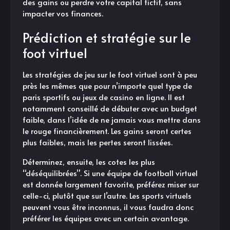
des gains ou perdre votre capital fictif, sans
impacter vos finances.
Prédiction et stratégie sur le
foot virtuel
Les stratégies de jeu sur le foot virtuel sont à peu
près les mêmes que pour n’importe quel type de
paris sportifs ou jeux de casino en ligne. Il est
notamment conseillé de débuter avec un budget
faible, dans l’idée de ne jamais vous mettre dans
le rouge financièrement. Les gains seront certes
plus faibles, mais les pertes seront lissées.
Déterminez, ensuite, les cotes les plus
“déséquilibrées”. Si une équipe de football virtuel
est donnée largement favorite, préférez miser sur
celle-ci, plutôt que sur l’autre. Les sports virtuels
peuvent vous être inconnus, il vous faudra donc
préférer les équipes avec un certain avantage.