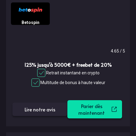
Betospin
4.65
/ 5
125% jusqu'à 5000€ + freebet de 20%
Retrait instantané en crypto
Multitude de bonus à haute valeur
Parier dès
Lire notre avis
maintenant