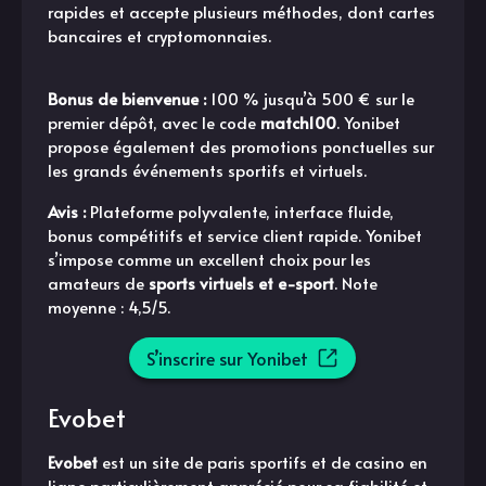
rapides et accepte plusieurs méthodes, dont cartes
bancaires et cryptomonnaies.
Bonus de bienvenue :
100 % jusqu’à 500 € sur le
premier dépôt, avec le code
match100
. Yonibet
propose également des promotions ponctuelles sur
les grands événements sportifs et virtuels.
Avis :
Plateforme polyvalente, interface fluide,
bonus compétitifs et service client rapide. Yonibet
s’impose comme un excellent choix pour les
amateurs de
sports virtuels et e-sport
. Note
moyenne : 4,5/5.
S’inscrire sur Yonibet
Evobet
Evobet
est un site de paris sportifs et de casino en
ligne particulièrement apprécié pour sa fiabilité et