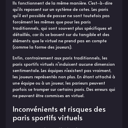
Ils fonctionnent de la même manière. C'est-à-dire
qu’ils reposent sur un système de cotes. Les paris
qu’il est possible de passer ne sont toutefois pas
forcément les mêmes que pour les paris
traditionnels, qui sont souvent plus spécifiques et
détaillés, car ils se basent sur du tangible et des
éléments que le virtuel ne prend pas en compte
(comme la forme des joueurs).
Enfin, contrairement aux paris traditionnels, les
paris sportifs virtuels n’induisent aucune dimension
sentimentale. Les équipes n’existent pas vraiment,
les joueurs représentés non plus. En étant attaché à
une équipe ou à un joueur, les parieurs peuvent
parfois se tromper sur certains paris. Des erreurs qui
ne peuvent être commises en virtuel.
Inconvénients et risques des
paris sportifs virtuels