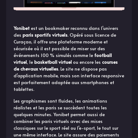
Yonibet
est un bookmaker reconnu dans l’univers
des
paris sportifs virtuels
. Opéré sous licence de
Curaçao, il offre une plateforme moderne et
sécurisée où il est possible de miser sur des
événements 100 % simulés comme le
football
virtuel
, le
basketball virtuel
ou encore les
courses
de chevaux virtuelles
. Le site ne dispose pas
d’application mobile, mais son interface responsive
est parfaitement adaptée aux smartphones et
tablettes.
Les graphismes sont fluides, les animations
réalistes et les paris se succèdent toutes les
quelques minutes. Yonibet permet aussi de
combiner les paris virtuels avec des mises
classiques sur le sport réel ou l’e-sport, le tout sur
une même interface. Le site assure des paiements