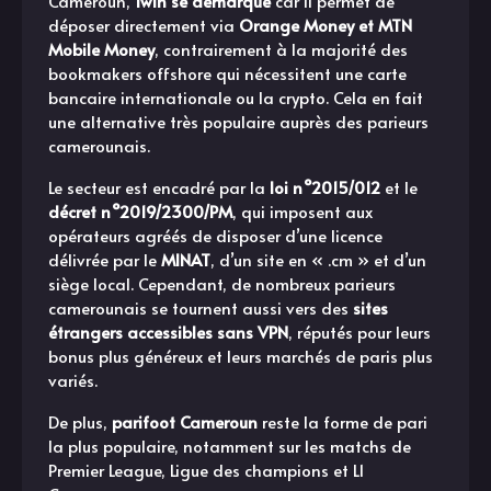
Cameroun,
1win se démarque
car il permet de
déposer directement via
Orange Money et MTN
Mobile Money
, contrairement à la majorité des
bookmakers offshore qui nécessitent une carte
bancaire internationale ou la crypto. Cela en fait
une alternative très populaire auprès des parieurs
camerounais.
Le secteur est encadré par la
loi n°2015/012
et le
décret n°2019/2300/PM
, qui imposent aux
opérateurs agréés de disposer d’une licence
délivrée par le
MINAT
, d’un site en « .cm » et d’un
siège local. Cependant, de nombreux parieurs
camerounais se tournent aussi vers des
sites
étrangers accessibles sans VPN
, réputés pour leurs
bonus plus généreux et leurs marchés de paris plus
variés.
De plus,
parifoot Cameroun
reste la forme de pari
la plus populaire, notamment sur les matchs de
Premier League, Ligue des champions et L1