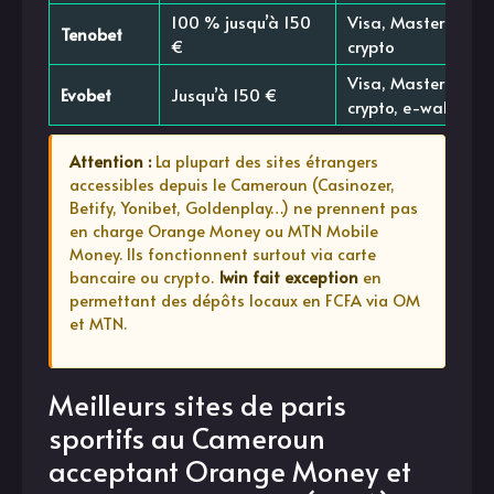
100 % jusqu’à 150
Visa, Mastercard,
Tenobet
€
crypto
Visa, Mastercard,
Evobet
Jusqu’à 150 €
crypto, e-wallets
Attention :
La plupart des sites étrangers
accessibles depuis le Cameroun (Casinozer,
Betify, Yonibet, Goldenplay…) ne prennent pas
en charge Orange Money ou MTN Mobile
Money. Ils fonctionnent surtout via carte
bancaire ou crypto.
1win fait exception
en
permettant des dépôts locaux en FCFA via OM
et MTN.
Meilleurs sites de paris
sportifs au Cameroun
acceptant Orange Money et