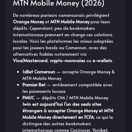
MTN Mobile Money (2026)
De nombreux parieurs camerounais privilégient
Orange Money
et
MTN Mobile Money
pour leurs
dépôts. Cependant, peu de bookmakers
internationaux prennent en charge ces solutions
locales. Voici les plateformes les mieux adaptées
pour les joueurs basés au Cameroun, avec des
alternatives fiables notamment via
Visa/Mastercard
,
crypto-monnaies
ou
e-wallets
.
1xBet Cameroun
— accepte Orange Money &
MTN Mobile Money
Premier Bet
— entièrement compatible avec
les paiements locaux
PMUC
— dépôts OM / MTN Mobile Money
1win est aujourd’hui l’un des seuls sites
étrangers à accepter Orange Money et MTN
Mobile Money directement en FCFA
, ce qui le
distingue des autres bookmakers
internationaux comme Casinozer, Yonibet,