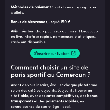
Méthodes de paiement :
carte bancaire, crypto, e-
wallets.
Bonus de bienvenue :
jusqu’à 150 €.
Avis :
très bon choix pour ceux qui misent beaucoup
en live. Interface rapide, nombreuses statistiques,
cash-out disponible.
S’inscrire sur Evobet
Comment choisir un site de
paris sportif au Cameroun ?
Avant de vous inscrire, évaluez chaque plateforme
selon des critères objectifs. L’objectif : trouver un
site
fiable
, avec des
cotes compétitives
, des
bonus
transparents
et des
paiements rapides
, en
connaissance du cadre légal local.