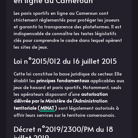
Les paris sportifs en ligne au Cameroun sont
strictement réglementés pour protéger les joueurs
et garantir la transparence des plateformes. Il est
indispensable de connaître les textes législatifs
clés pour comprendre le cadre dans lequel opèrent
les sites de jeux.
Loi n°2015/012 du 16 juillet 2015
Cette loi constitue la base juridique du secteur. Elle
établit les
principes fondamentaux
applicables aux
jeux de hasard et paris sportifs. Notamment, seuls
les opérateurs disposant d’une
autorisation
délivrée par le Ministère de l’Administration
territoriale (
MINAT
)
sont légalement autorisés à
offrir leurs services sur le territoire camerounais.
Décret n°2019/2300/PM du 18
juillet 2019