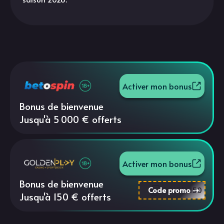
Activer mon bonus
Bonus de bienvenue
Jusqu'à 5 000 € offerts
Activer mon bonus
Bonus de bienvenue
Code promo ➝
GOLDEN150
Jusqu'à 150 € offerts