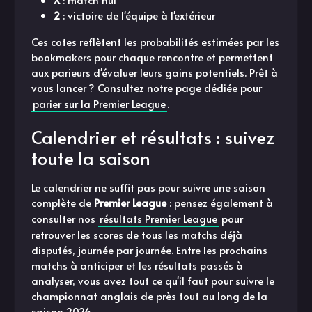
2
: victoire de l'équipe à l'extérieur
Ces cotes reflètent les probabilités estimées par les
bookmakers pour chaque rencontre et permettent
aux parieurs d'évaluer leurs gains potentiels. Prêt à
vous lancer ? Consultez notre page dédiée pour
parier sur la Premier League
.
Calendrier et résultats : suivez
toute la saison
Le calendrier ne suffit pas pour suivre une saison
complète de
Premier League
: pensez également à
consulter nos
résultats Premier League
pour
retrouver les scores de tous les matchs déjà
disputés, journée par journée. Entre les prochains
matchs à anticiper et les résultats passés à
analyser, vous avez tout ce qu'il faut pour suivre le
championnat anglais de près tout au long de la
saison 2026.