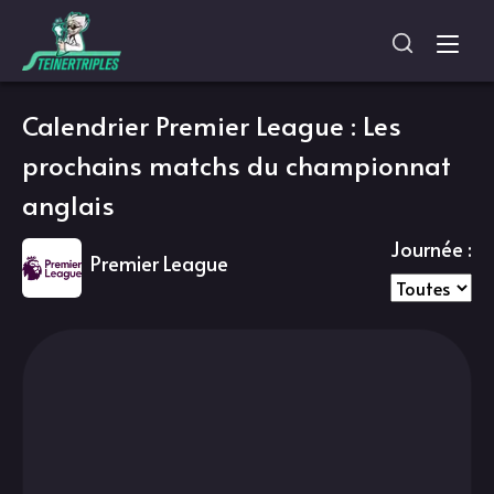
Calendrier Premier League : Les
prochains matchs du championnat
anglais
Journée
:
Premier League