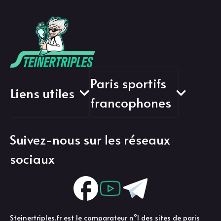
Paris sportifs
Liens utiles
francophones
Suivez-nous sur les réseaux
sociaux
Steinertriples.fr est le comparateur n°1 des sites de paris