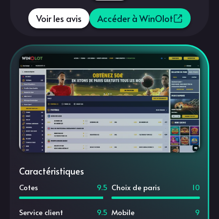
Voir les avis
Accéder à
WinOlot
Caractéristiques
Cotes
9.5
Choix de paris
10
Service client
9.5
Mobile
9