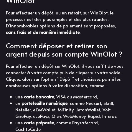
WinOlot
Pour effectuer un dépôt, ou un retrait, sur WinOlot, le
processus est des plus simples et des plus rapides.
D’innombrables options de paiement sont proposées,
sans frais et de manière immédiate
.
Comment déposer et retirer son
argent depuis son compte WinOlot ?
Pour effectuer un dépôt sur WinOlot, il vous suffit de vous
connecter à votre compte puis de cliquer sur votre solde.
Cliquez alors sur l’option “Dépôt” et choisissez parmi les
nombreuses options à votre disposition, comme :
une
carte bancaire
, VISA ou Mastercard,
un
portefeuille numérique
, comme Neosurf, Skrill,
Neteller, eZeeWallet, MiFinity, JetonWallet, Volt,
GiroPay, ecoPayz, Qiwi, WebMoney, Rapid, Interac
une
carte préparée
, comme Paysafecard,
CashtoCode,