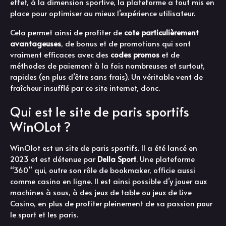
effet, à la dimension sportive, la plateforme a tout mis en
place pour optimiser au mieux l’expérience utilisateur.
Cela permet ainsi de profiter de
cote particulièrement
avantageuses
, de bonus et de promotions qui sont
vraiment efficaces avec des
codes promos
et de
méthodes de paiement à la fois nombreuses et surtout,
rapides (en plus d’être sans frais). Un véritable vent de
fraîcheur insufflé par ce site internet, donc.
Qui est le site de paris sportifs
WinOLot ?
WinOlot est un site de paris sportifs. Il a été lancé en
2023 et est détenue par
Della Sport
. Une plateforme
“360” qui, outre son rôle de bookmaker, officie aussi
comme casino en ligne. Il est ainsi possible d’y jouer aux
machines à sous, à des jeux de table ou jeux de Live
Casino, en plus de profiter pleinement de sa passion pour
le sport et les paris.