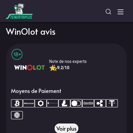
WinOlot avis
Note de nos experts
9.2
/10
Moyens de Paiement
Voir plus