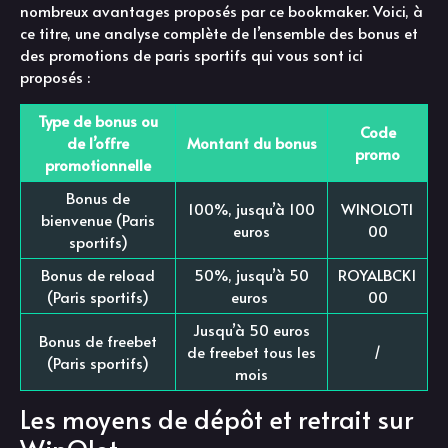
nombreux avantages proposés par ce bookmaker. Voici, à
ce titre, une analyse complète de l’ensemble des bonus et
des promotions de paris sportifs qui vous sont ici
proposés :
Type de bonus ou
Code
de l’offre
Montant du bonus
promo
promotionnelle
Bonus de
100%, jusqu’à 100
WINOLOT1
bienvenue (Paris
euros
00
sportifs)
Bonus de reload
50%, jusqu’à 50
ROYALBCK1
(Paris sportifs)
euros
00
Jusqu’à 50 euros
Bonus de freebet
de freebet tous les
/
(Paris sportifs)
mois
Les moyens de dépôt et retrait sur