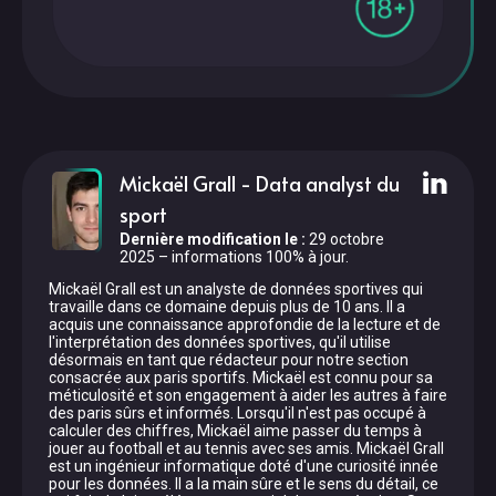
Mickaël Grall
-
Data analyst du
sport
Dernière modification le
:
29 octobre
2025
– informations 100% à jour.
Mickaël Grall est un analyste de données sportives qui
travaille dans ce domaine depuis plus de 10 ans. Il a
acquis une connaissance approfondie de la lecture et de
l'interprétation des données sportives, qu'il utilise
désormais en tant que rédacteur pour notre section
consacrée aux paris sportifs. Mickaël est connu pour sa
méticulosité et son engagement à aider les autres à faire
des paris sûrs et informés. Lorsqu'il n'est pas occupé à
calculer des chiffres, Mickaël aime passer du temps à
jouer au football et au tennis avec ses amis. Mickaël Grall
est un ingénieur informatique doté d'une curiosité innée
pour les données. Il a la main sûre et le sens du détail, ce