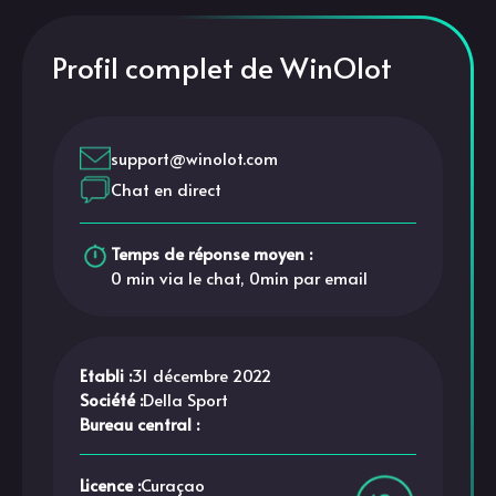
Profil complet de
WinOlot
support@winolot.com
Chat en direct
Temps de réponse moyen :
0
min via le chat,
0
min par email
Etabli
:
31 décembre 2022
Société
:
Della Sport
Bureau central
:
Licence :
Curaçao