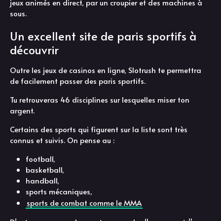
jeux animés en direct, par un croupier et des machines à
sous.
Un excellent site de paris sportifs à
découvrir
Outre les jeux de casinos en ligne, Slotrush te permettra
de facilement passer des paris sportifs.
Tu retrouveras 46 disciplines sur lesquelles miser ton
argent.
Certains des sports qui figurent sur la liste sont très
connus et suivis. On pense au :
football,
basketball,
handball,
sports mécaniques,
sports de combat comme le MMA