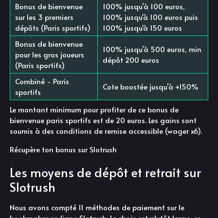
Bonus de bienvenue
100% jusqu’à 100 euros,
sur les 3 premiers
100% jusqu'à 100 euros puis
dépôts (Paris sportifs)
100% jusqu'à 150 euros
Bonus de bienvenue
100% jusqu’à 500 euros, min
pour les gros joueurs
dépôt 200 euros
(Paris sportifs)
Combiné - Paris
Cote boostée jusqu’à +150%
sportifs
Le montant minimum pour profiter de ce bonus de
bienvenue paris sportifs est de 20 euros. Les gains sont
soumis à des conditions de remise accessible (wager x6).
Récupère ton bonus sur Slotrush
Les moyens de dépôt et retrait sur
Slotrush
Nous avons compté 11 méthodes de paiement sur le
bookmaker en ligne Slotrush. Le choix est plutôt large, ce