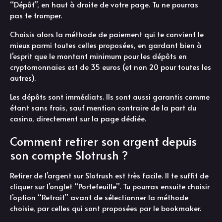
“Dépôt”, en haut à droite de votre page. Tu ne pourras
pas te tromper.
Choisis alors la méthode de paiement qui te convient le
mieux parmi toutes celles proposées, en gardant bien à
l’esprit que le montant minimum pour les dépôts en
cryptomonnaies est de 35 euros (et non 20 pour toutes les
autres).
Les dépôts sont immédiats. Ils sont aussi garantis comme
étant sans frais, sauf mention contraire de la part du
casino, directement sur la page dédiée.
Comment retirer son argent depuis
son compte Slotrush ?
Retirer de l’argent sur Slotrush est très facile. Il te suffit de
cliquer sur l’onglet “Portefeuille”. Tu pourras ensuite choisir
l’option “Retrait” avant de sélectionner la méthode
choisie, par celles qui sont proposées par le bookmaker.