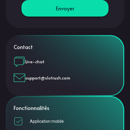
Envoyer
Contact
Live-chat
support@slotrush.com
Fonctionnalités
Application mobile