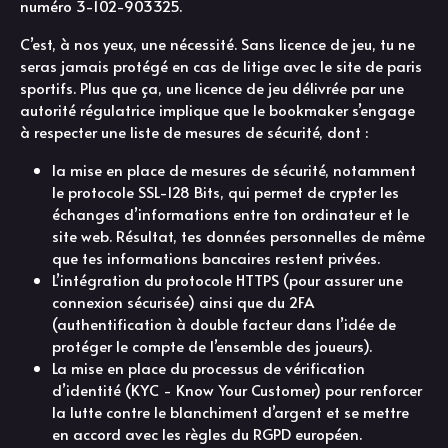
numéro 3-102-903325.
C’est, à nos yeux, une nécessité. Sans licence de jeu, tu ne
seras jamais protégé en cas de litige avec le site de paris
sportifs. Plus que ça, une licence de jeu délivrée par une
autorité régulatrice implique que le bookmaker s’engage
à respecter une liste de mesures de sécurité, dont :
la mise en place de mesures de sécurité, notamment
le protocole SSL-128 Bits, qui permet de crypter les
échanges d’informations entre ton ordinateur et le
site web. Résultat, tes données personnelles de même
que tes informations bancaires restent privées.
L’intégration du protocole HTTPS (pour assurer une
connexion sécurisée) ainsi que du 2FA
(authentification à double facteur dans l’idée de
protéger le compte de l’ensemble des joueurs).
La mise en place du processus de vérification
d’identité (KYC - Know Your Customer) pour renforcer
la lutte contre le blanchiment d’argent et se mettre
en accord avec les règles du RGPD européen.