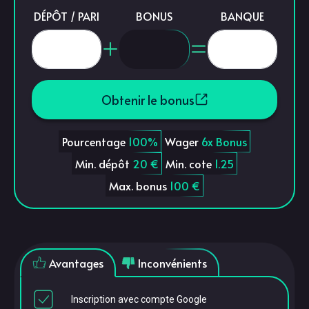
DÉPÔT / PARI
BONUS
BANQUE
Obtenir le bonus
Pourcentage
100
%
Wager
6
x Bonus
Min. dépôt
20 €
Min. cote
1.25
Max. bonus
100 €
Avantages
Inconvénients
Inscription avec compte Google