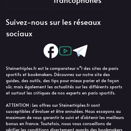
Suivez-nous sur les réseaux
sociaux
Steinertriples.fr est le comparateur n°1 des sites de paris
sportifs et bookmakers. Découvrez sur notre site des
guides, des outils, des tips pour mieux parier et de façon
sûr, mais également les actualités sur les différents sports
et surtout les critiques de nos experts en paris sportifs.
ATTENTION : Les offres sur Steinertriples.fr sont
susceptibles d’évoluer et être annulées. Nous essayons au
maximum de vous garantir le suivi et d’obtenir les meilleurs
bonus en France. Toutefois, nous vous conseillons de
vérifier les conditions directement auprès des bookmakers