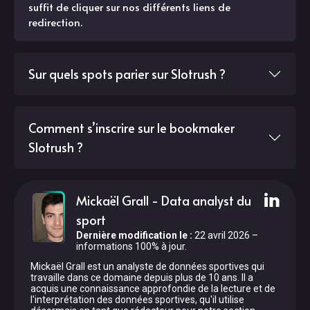
suffit de cliquer sur nos différents liens de
redirection.
Sur quels spots parier sur Slotrush ?
Comment s’inscrire sur le bookmaker
Slotrush ?
Mickaël Grall
-
Data analyst du
sport
Dernière modification le
:
22 avril 2026
–
informations 100% à jour.
Mickaël Grall est un analyste de données sportives qui
travaille dans ce domaine depuis plus de 10 ans. Il a
acquis une connaissance approfondie de la lecture et de
l'interprétation des données sportives, qu'il utilise