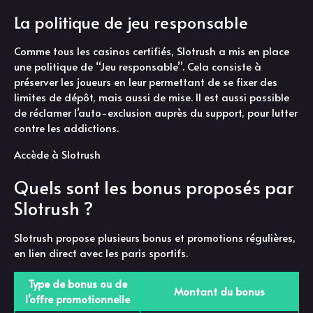
La politique de jeu responsable
Comme tous les casinos certifiés, Slotrush a mis en place
une politique de “Jeu responsable”. Cela consiste à
préserver les joueurs en leur permettant de se fixer des
limites de dépôt, mais aussi de mise. Il est aussi possible
de réclamer l’auto-exclusion auprès du support, pour lutter
contre les addictions.
Accède à Slotrush
Quels sont les bonus proposés par
Slotrush ?
Slotrush propose plusieurs bonus et promotions régulières,
en lien direct avec les paris sportifs.
Type de bonus ou de
Montant du bonus
l’offre promotionnelle