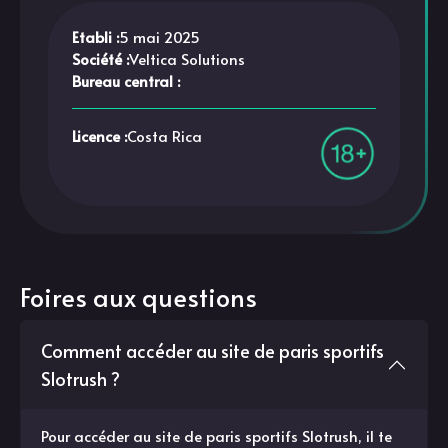
Etabli
:
5 mai 2025
Société
:
Veltica Solutions
Bureau central
:
Licence :
Costa Rica
Foires aux questions
Comment accéder au site de paris sportifs
Slotrush ?
Pour accéder au site de paris sportifs Slotrush, il te