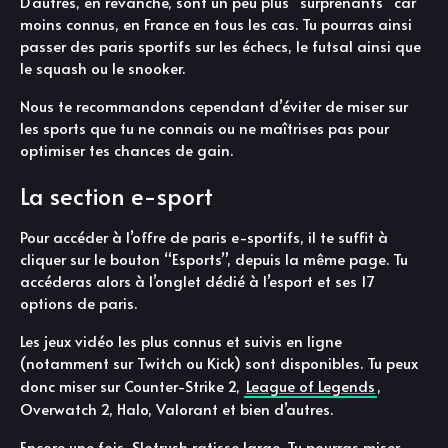
D’autres, en revanche, sont un peu plus “surprenants” car
moins connus, en France en tous les cas. Tu pourras ainsi
passer des paris sportifs sur les échecs, le futsal ainsi que
le squash ou le snooker.
Nous te recommandons cependant d’éviter de miser sur
les sports que tu ne connais ou ne maîtrises pas pour
optimiser tes chances de gain.
La section e-sport
Pour accéder à l’offre de paris e-sportifs, il te suffit à
cliquer sur le bouton “Esports”, depuis la même page. Tu
accéderas alors à l’onglet dédié à l’esport et ses 17
options de paris.
Les jeux vidéo les plus connus et suivis en ligne
(notamment sur Twitch ou Kick) sont disponibles. Tu peux
donc miser sur Counter-Strike 2,
League of Legends
,
Overwatch 2, Halo, Valorant et bien d’autres.
Encore une fois, Slotrush ratisse large. Tu pourras miser