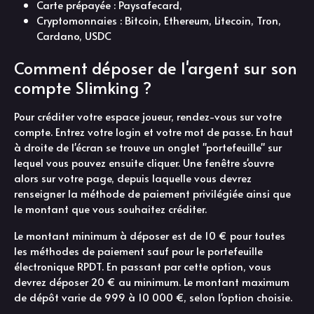
Carte prépayée : Paysafecard,
Cryptomonnaies : Bitcoin, Ethereum, Litecoin, Tron,
Cardano, USDC
Comment déposer de l'argent sur son
compte Slimking ?
Pour créditer votre espace joueur, rendez-vous sur votre
compte. Entrez votre login et votre mot de passe. En haut
à droite de l'écran se trouve un onglet "portefeuille" sur
lequel vous pouvez ensuite cliquer. Une fenêtre s'ouvre
alors sur votre page, depuis laquelle vous devrez
renseigner la méthode de paiement privilégiée ainsi que
le montant que vous souhaitez créditer.
Le montant minimum à déposer est de 10 € pour toutes
les méthodes de paiement sauf pour le portefeuille
électronique RPDT. En passant par cette option, vous
devrez déposer 20 € au minimum. Le montant maximum
de dépôt varie de 999 à 10 000 €, selon l'option choisie.