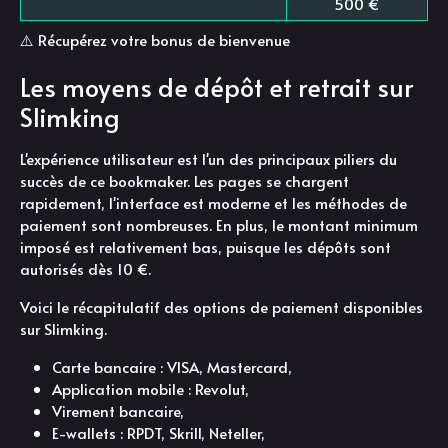
500 €
⚠️ Récupérez votre bonus de bienvenue
Les moyens de dépôt et retrait sur
Slimking
L'expérience utilisateur est l'un des principaux piliers du
succès de ce bookmaker. Les pages se chargent
rapidement, l'interface est moderne et les méthodes de
paiement sont nombreuses. En plus, le montant minimum
imposé est relativement bas, puisque les dépôts sont
autorisés dès 10 €.
Voici le récapitulatif des options de paiement disponibles
sur Slimking.
Carte bancaire : VISA, Mastercard,
Application mobile : Revolut,
Virement bancaire,
E-wallets : RPDT, Skrill, Neteller,