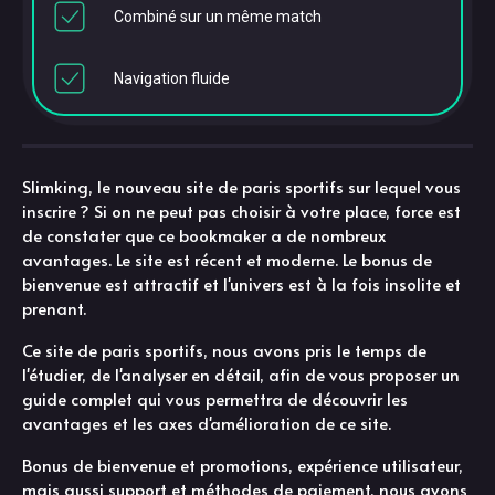
Combiné sur un même match
Navigation fluide
Slimking, le nouveau site de paris sportifs sur lequel vous
inscrire ? Si on ne peut pas choisir à votre place, force est
de constater que ce bookmaker a de nombreux
avantages. Le site est récent et moderne. Le bonus de
bienvenue est attractif et l'univers est à la fois insolite et
prenant.
Ce site de paris sportifs, nous avons pris le temps de
l'étudier, de l'analyser en détail, afin de vous proposer un
guide complet qui vous permettra de découvrir les
avantages et les axes d'amélioration de ce site.
Bonus de bienvenue et promotions, expérience utilisateur,
mais aussi support et méthodes de paiement, nous avons