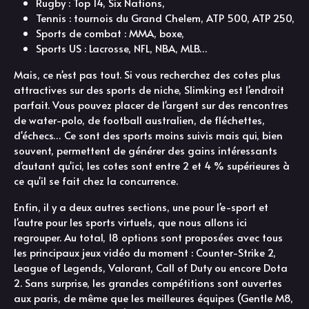
Rugby : Top 14, Six Nations,
Tennis : tournois du Grand Chelem, ATP 500, ATP 250,
Sports de combat : MMA, boxe,
Sports US : Lacrosse, NFL, NBA, MLB…
Mais, ce n'est pas tout. Si vous recherchez des cotes plus
attractives sur des sports de niche, Slimking est l'endroit
parfait. Vous pouvez placer de l'argent sur des rencontres
de water-polo, de football australien, de fléchettes,
d'échecs… Ce sont des sports moins suivis mais qui, bien
souvent, permettent de générer des gains intéressants
d'autant qu'ici, les cotes sont entre 2 et 4 % supérieures à
ce qu'il se fait chez la concurrence.
Enfin, il y a deux autres sections, une pour l'e-sport et
l'autre pour les sports virtuels, que nous allons ici
regrouper. Au total, 18 options sont proposées avec tous
les principaux jeux vidéo du moment : Counter-Strike 2,
League of Legends, Valorant, Call of Duty ou encore Dota
2. Sans surprise, les grandes compétitions sont ouvertes
aux paris, de même que les meilleures équipes (Gentle M8,