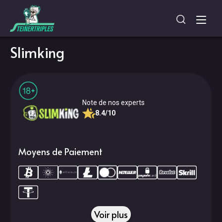
Slimking
Note de nos experts
8.4
/10
Moyens de Paiement
Voir plus