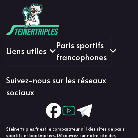
Paris sportifs
Liens utiles
francophones
Suivez-nous sur les réseaux
sociaux
Steinertriples.fr est le comparateur n°1 des sites de paris
sportifs et bookmakers. Découvrez sur notre site des