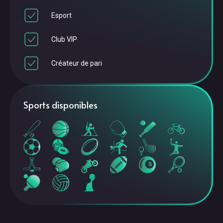
Esport
Club VIP
Créateur de pari
Sports disponibles