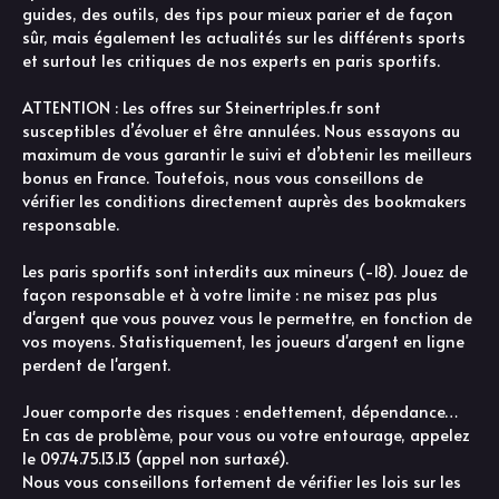
guides, des outils, des tips pour mieux parier et de façon
sûr, mais également les actualités sur les différents sports
et surtout les critiques de nos experts en paris sportifs.
ATTENTION : Les offres sur Steinertriples.fr sont
susceptibles d’évoluer et être annulées. Nous essayons au
maximum de vous garantir le suivi et d’obtenir les meilleurs
bonus en France. Toutefois, nous vous conseillons de
vérifier les conditions directement auprès des bookmakers
responsable.
Les paris sportifs sont interdits aux mineurs (-18). Jouez de
façon responsable et à votre limite : ne misez pas plus
d'argent que vous pouvez vous le permettre, en fonction de
vos moyens. Statistiquement, les joueurs d'argent en ligne
perdent de l'argent.
Jouer comporte des risques : endettement, dépendance…
En cas de problème, pour vous ou votre entourage, appelez
le 09.74.75.13.13 (appel non surtaxé).
Nous vous conseillons fortement de vérifier les lois sur les