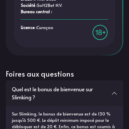
Société
:
Soft2Bet N.V.
Bureau central
:
Licence :
Curaçao
Foires aux questions
Quel est le bonus de bienvenue sur
Slimking ?
Sur Slimking, le bonus de bienvenue est de 130 %
jusqu’à 500 €. Le dépôt minimum imposé pour le
débloquer est de 20 €. Enfin, ce bonus est soumis à