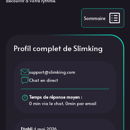
découvrir à votre rythme.
Sommaire
Profil complet de
Slimking
support@slimking.com
Chat en direct
Temps de réponse moyen :
0
min via le chat,
0
min par email
Etabli
:
1 mai 2026