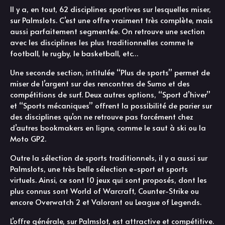
Il y a, en tout, 62 disciplines sportives sur lesquelles miser,
sur Palmslots. C’est une offre vraiment très complète, mais
aussi parfaitement segmentée. On retrouve une section
avec les disciplines les plus traditionnelles comme le
football, le rugby, le basketball, etc…
Une seconde section, intitulée “Plus de sports” permet de
miser de l’argent sur des rencontres de Sumo et des
compétitions de surf. Deux autres options, “Sport d’hiver”
et “Sports mécaniques” offrent la possibilité de parier sur
des disciplines qu’on ne retrouve pas forcément chez
d’autres bookmakers en ligne, comme le saut à ski ou la
Moto GP2.
Outre la sélection de sports traditionnels, il y a aussi sur
Palmslots, une très belle sélection e-sport et sports
virtuels. Ainsi, ce sont 10 jeux qui sont proposés, dont les
plus connus sont World of Warcraft, Counter-Strike ou
encore Overwatch 2 et Valorant ou League of Legends.
L’offre générale, sur Palmslot, est attractive et compétitive.