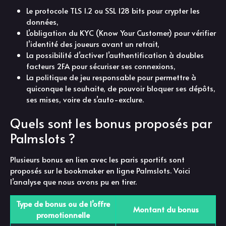
Le protocole TLS 1.2 ou SSL 128 bits pour crypter les
données,
L’obligation du KYC (Know Your Customer) pour vérifier
l’identité des joueurs avant un retrait,
La possibilité d’activer l’authentification à doubles
facteurs 2FA pour sécuriser ses connexions,
La politique de jeu responsable pour permettre à
quiconque le souhaite, de pouvoir bloquer ses dépôts,
ses mises, voire de s’auto-exclure.
Quels sont les bonus proposés par
Palmslots ?
Plusieurs bonus en lien avec les paris sportifs sont
proposés sur le bookmaker en ligne Palmslots. Voici
l’analyse que nous avons pu en tirer.
Type de bonus ou de l’offre
Montant du bonus
promotionnelle