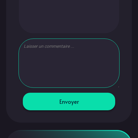
Envoyer