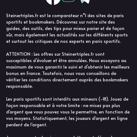
Steinertriples.fr est le comparateur n°1 des sites de paris
sportifs et bookmakers. Découvrez sur notre site des
guides, des outils, des tips pour mieux parier et de façon
sûr, mais également les actualités sur les différents sports
et surtout les critiques de nos experts en paris sportifs.
ATTENTION : Les offres sur Steinertriples.fr sont
susceptibles d’évoluer et être annulées. Nous essayons au
maximum de vous garantir le suivi et d’obtenir les meilleurs
bonus en France. Toutefois, nous vous conseillons de
vérifier les conditions directement auprès des bookmakers
responsable.
Les paris sportifs sont interdits aux mineurs (-18). Jouez de
façon responsable et à votre limite : ne misez pas plus
d'argent que vous pouvez vous le permettre, en fonction de
vos moyens. Statistiquement, les joueurs d'argent en ligne
perdent de l'argent.