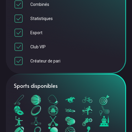
Combinés
Statistiques
Esport
Club VIP
Créateur de pari
Sports disponibles