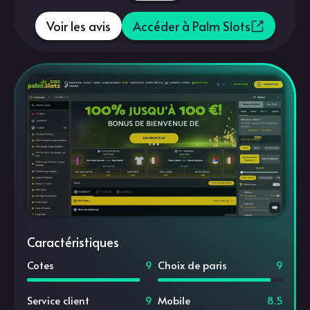
Voir les avis
Accéder à
Palm Slots
Caractéristiques
Cotes
9
Choix de paris
9
Service client
9
Mobile
8.5