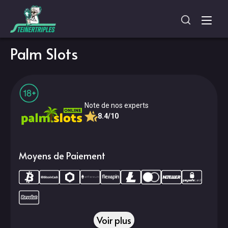
Palm Slots
Note de nos experts
8.4
/10
Moyens de Paiement
Voir plus