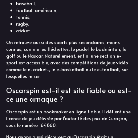
baseball,
football américain,
tennis,
rugby,
cricket.
On retrouve aussi des sports plus secondaires, moins
connus, comme les fléchettes, le padel, le badminton, le
golf ou le Nascar. Naturellement, enfin, une section e-
sport est accessible, avec des compétitions de jeux vidéo
comme le e-cricket-, le e-basketball ou le e-football, sur
lesquelles miser.
Oscarspin est-il est site fiable ou est-
ce une arnaque ?
Oscarspin est un bookmaker en ligne fiable. Il détient une
licence de jeu délivrée par l’autorité des jeux de Curaçao,
sous le numéro 164860.
Nous avons aussi découvert qu’Oscarspin était un