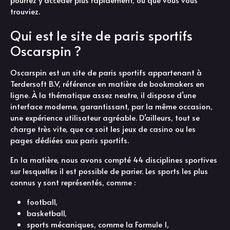
trouviez.
Qui est le site de paris sportifs
Oscarspin ?
Oscarspin est un site de paris sportifs appartenant à
Terdersoft B.V, référence en matière de bookmakers en
ligne. À la thématique assez neutre, il dispose d’une
interface moderne, garantissant, par la même occasion,
une expérience utilisateur agréable. D’ailleurs, tout se
charge très vite, que ce soit les jeux de casino ou les
pages dédiées aux paris sportifs.
En la matière, nous avons compté 44 disciplines sportives
sur lesquelles il est possible de parier. Les sports les plus
connus y sont représentés, comme :
football,
basketball,
sports mécaniques, comme la Formule 1,