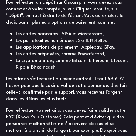
Pour effectuer un dépôt sur Oscarspin, vous devez vous
connecter à votre compte joueur. Cliquez, ensuite, sur
“Dépôt”, en haut à droite de l’écran. Vous aurez alors le
choix parmi plusieurs options de paiement, comme :
Les cartes bancaires : VISA et Mastercard,
Les portefeuilles numériques : Skrill, Neteller,
Les applications de paiement : Applepay, GPay,
Les cartes prépayées, comme Paysafecard,
La cryptomonnaie, comme Bitcoin, Ethereum, Litecoin,
Ripple, Bitcoincash.
Les retraits s’effectuent au même endroit. Il faut 48 à 72
heures pour que le casino valide votre demande. Une fois
celle-ci confirmée par le support, vous recevrez l’argent
dans les délais les plus brefs.
Pour effectuer vos retraits, vous devez faire valider votre
KYC (Know Your Customer). Cela permet d’éviter que des
personnes malhonnêtes ne s’inscrivent dessus et se
mettent à blanchir de l’argent, par exemple. De quoi vous