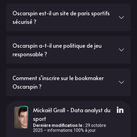
Oscarspin est-il un site de paris sportifs
sécurisé ?
Oscarspin a-t-il une politique de jeu
responsable ?
Comment s’inscrire sur le bookmaker
Oscarspin ?
Mickaël Grall
-
Data analyst du
sport
Dernière modification le
:
29 octobre
2025
– informations 100% à jour.