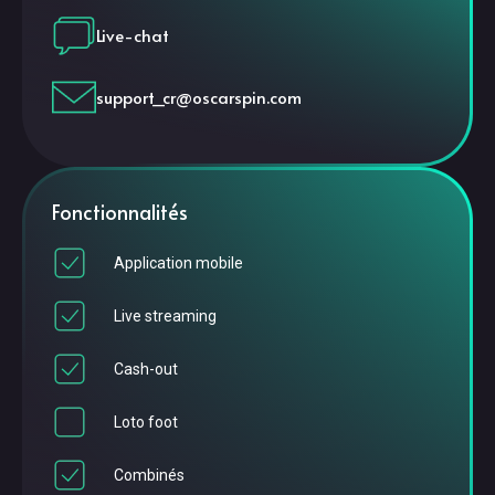
Live-chat
support_cr@oscarspin.com
Fonctionnalités
Application mobile
Live streaming
Cash-out
Loto foot
Combinés