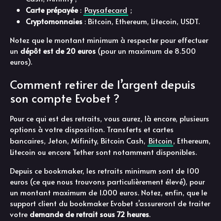
Carte prépayée
:
Paysafecard
;
Cryptomonnaies
: Bitcoin, Ethereum, Litecoin, USDT.
Notez que le montant minimum à respecter pour effectuer
un
dépôt est de 20 euros
(pour un maximum de 8.500
euros).
Comment retirer de l’argent depuis
son compte Evobet ?
Pour ce qui est des retraits, vous aurez, là encore, plusieurs
options à votre disposition. Transferts et cartes
bancaires, Jeton, Mifinity, Bitcoin Cash,
Bitcoin
, Ethereum,
Litecoin ou encore Tether sont notamment disponibles.
Depuis ce bookmaker, les retraits minimum sont de 100
euros (ce que nous trouvons particulièrement élevé), pour
un montant maximum de 1.000 euros. Notez, enfin, que le
support client du bookmaker Evobet s’assureront de traiter
votre
demande de retrait sous 72 heures
.