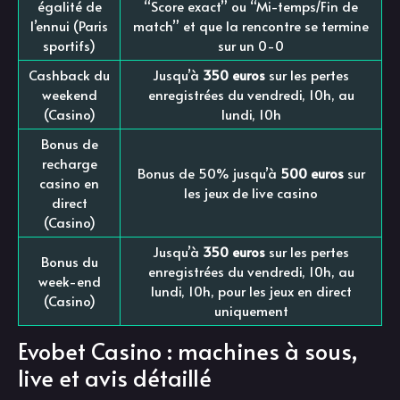
égalité de
“Score exact” ou “Mi-temps/Fin de
l’ennui (Paris
match” et que la rencontre se termine
sportifs)
sur un 0-0
Cashback du
Jusqu’à
350 euros
sur les pertes
weekend
enregistrées du vendredi, 10h, au
(Casino)
lundi, 10h
Bonus de
recharge
Bonus de 50% jusqu’à
500 euros
sur
casino en
les jeux de live casino
direct
(Casino)
Jusqu’à
350 euros
sur les pertes
Bonus du
enregistrées du vendredi, 10h, au
week-end
lundi, 10h, pour les jeux en direct
(Casino)
uniquement
Evobet Casino : machines à sous,
live et avis détaillé