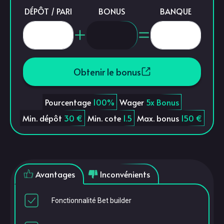
DÉPÔT / PARI
BONUS
BANQUE
Obtenir le bonus
Pourcentage
100
%
Wager
5
x Bonus
Min. dépôt
30 €
Min. cote
1.5
Max. bonus
150 €
Avantages
Inconvénients
Fonctionnalité Bet builder