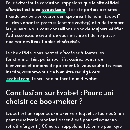
Pour éviter toute confusion, rappelons que le
site officiel
d’Evobet est bien
evobet.com
. Il existe parfois des sites
frauduleux ou des copies qui reprennent le nom “Evobet”
ou des variantes proches (comme
Evobey
) afin de tromper
les joueurs. Nous vous conseillons donc de toujours vérifier
l’adresse exacte avant de vous inscrire et de ne passer
que par des
liens fiables et sécurisés
.
Le site officiel vous permet d’accéder à toutes les
fonctionnalités : paris sportifs, casino, bonus de
bienvenue et options de paiement. Si vous souhaitez vous
inscrire, assurez-vous de bien être redirigé vers
evobet.com
, le seul site authentique d’Evobet.
Conclusion sur Evobet : Pourquoi
choisir ce bookmaker ?
Evobet est un super bookmaker vers lequel se tourner. Si on
peut regretter le montant assez élevé pour effectuer un
retrait d’argent (100 euros, rappelons-le), on ne peut que