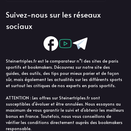
Suivez-nous sur les réseaux
sociaux
Steinertriples.fr est le comparateur n°1 des sites de paris
sportifs et bookmakers. Découvrez sur notre site des
guides, des outils, des tips pour mieux parier et de façon
sûr, mais également les actualités sur les différents sports
et surtout les critiques de nos experts en paris sportifs.
ATTENTION : Les offres sur Steinertriples.fr sont
susceptibles d’évoluer et être annulées. Nous essayons au
maximum de vous garantir le suivi et d’obtenir les meilleurs
bonus en France. Toutefois, nous vous conseillons de
vérifier les conditions directement auprès des bookmakers
responsable.