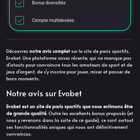
Bonus diversifiés
Compte multidevises
Découvrez
notre avis complet
sur le site de paris sportifs,
Evobet. Une plateforme assez récente, qui ne manque pas
d’atouts pour convaincre tous les amateurs de sport et de
jeux d’argent, de s’y inscrire pour jouer, miser et passer de
bons moments.
Notre avis sur Evobet
Evobet est un site de paris sportifs que nous estimons être
de grande qualité
. Outre les excellents bonus proposés (et
nous y revenons dans la suite de ce guide), ce sont surtout
ses fonctionnalités uniques qui nous ont définitivement
convaincus.