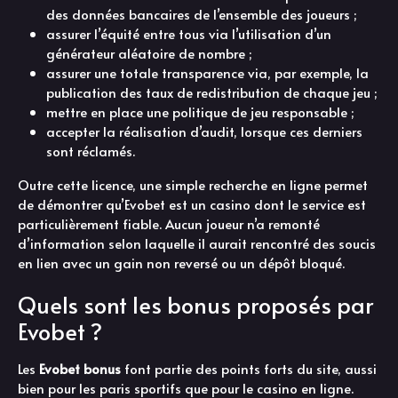
des données bancaires de l’ensemble des joueurs ;
assurer l’équité entre tous via l’utilisation d’un
générateur aléatoire de nombre ;
assurer une totale transparence via, par exemple, la
publication des taux de redistribution de chaque jeu ;
mettre en place une politique de jeu responsable ;
accepter la réalisation d’audit, lorsque ces derniers
sont réclamés.
Outre cette licence, une simple recherche en ligne permet
de démontrer qu’Evobet est un casino dont le service est
particulièrement fiable. Aucun joueur n’a remonté
d’information selon laquelle il aurait rencontré des soucis
en lien avec un gain non reversé ou un dépôt bloqué.
Quels sont les bonus proposés par
Evobet ?
Les
Evobet bonus
font partie des points forts du site, aussi
bien pour les paris sportifs que pour le casino en ligne.