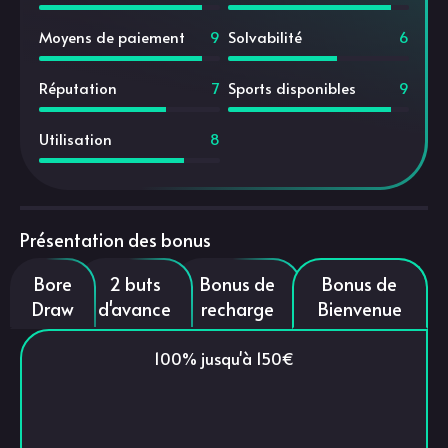
Moyens de paiement
9
Solvabilité
6
Réputation
7
Sports disponibles
9
Utilisation
8
Présentation des bonus
Bore
2 buts
Bonus de
Bonus de
Draw
d'avance
recharge
Bienvenue
100% jusqu'à 150€