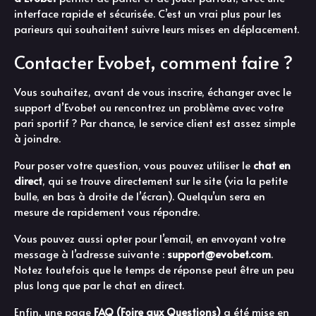
interface rapide et sécurisée. C’est un vrai plus pour les
parieurs qui souhaitent suivre leurs mises en déplacement.
Contacter Evobet, comment faire ?
Vous souhaitez, avant de vous inscrire, échanger avec le
support d’Evobet ou rencontrez un problème avec votre
pari sportif ? Par chance, le service client est assez simple
à joindre.
Pour poser votre question, vous pouvez utiliser le
chat en
direct
, qui se trouve directement sur le site (via la petite
bulle, en bas à droite de l’écran). Quelqu’un sera en
mesure de rapidement vous répondre.
Vous pouvez aussi opter pour l’email, en envoyant votre
message à l’adresse suivante :
support@evobet.com
.
Notez toutefois que le temps de réponse peut être un peu
plus long que par le chat en direct.
Enfin, une page
FAQ (Foire aux Questions)
a été mise en