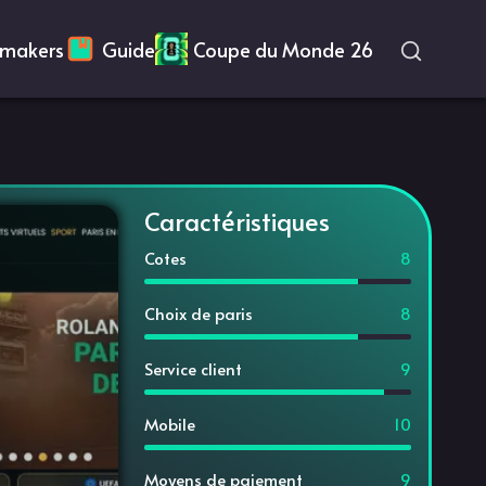
makers
Guide
Coupe du Monde 26
Caractéristiques
Cotes
8
Choix de paris
8
Service client
9
Mobile
10
Moyens de paiement
9