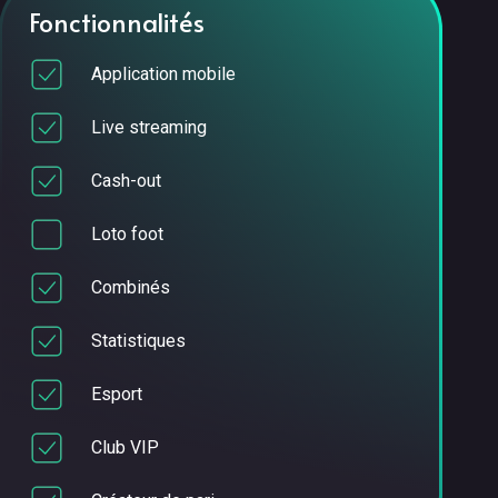
Fonctionnalités
Application mobile
Live streaming
Cash-out
Loto foot
Combinés
Statistiques
Esport
Club VIP