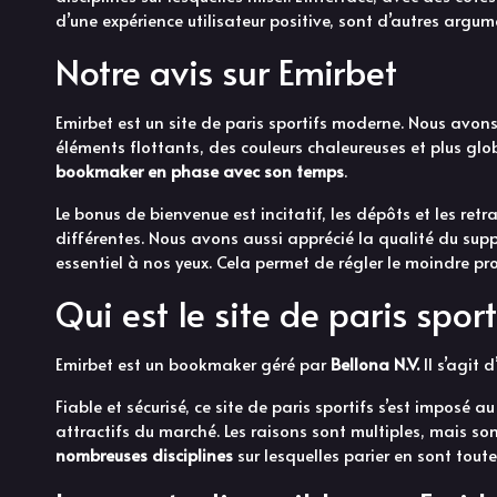
d’une expérience utilisateur positive, sont d’autres argu
Notre avis sur Emirbet
Emirbet est un site de paris sportifs moderne. Nous avons 
éléments flottants, des couleurs chaleureuses et plus gl
bookmaker en phase avec son temps
.
Le bonus de bienvenue est incitatif, les dépôts et les retr
différentes. Nous avons aussi apprécié la qualité du suppo
essentiel à nos yeux. Cela permet de régler le moindre p
Qui est le site de paris sport
Emirbet est un bookmaker géré par
Bellona N.V.
Il s’agit 
Fiable et sécurisé, ce site de paris sportifs s’est imposé
attractifs du marché. Les raisons sont multiples, mais so
nombreuses disciplines
sur lesquelles parier en sont toutef