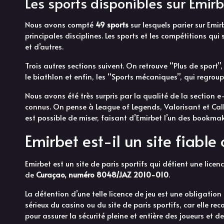
Les sports disponibles sur Emir
Nous avons compté
49 sports
sur lesquels parier sur Emirb
principales disciplines. Les sports et les compétitions qui 
et d’autres.
Trois autres sections suivent. On retrouve “Plus de sport”,
le biathlon et enfin, les “Sports mécaniques”, qui regrou
Nous avons été très surpris par la qualité de la section e
connus. On pense à League of Legends, Valorisant et Call
est possible de miser, faisant d’Emirbet l’un des bookmak
Emirbet est-il un site fiabl
Emirbet est un site de paris sportifs qui détient une licence
de
Curaçao, numéro 8048/JAZ 2010-010
.
La détention d’une telle licence de jeu est une obligation 
sérieux du casino ou du site de paris sportifs, car elle re
pour assurer la sécurité pleine et entière des joueurs et de