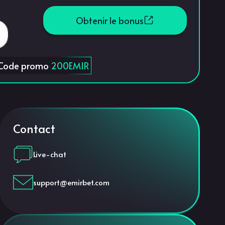
Obtenir le bonus
Code promo
200EMIR
Contact
Live-chat
support@emirbet.com