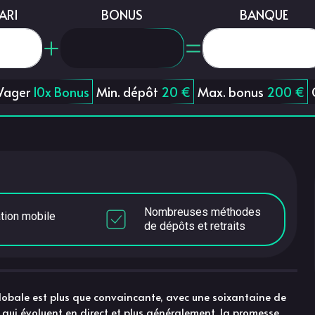
ARI
BONUS
BANQUE
ager
10
x Bonus
Min. dépôt
20 €
Max. bonus
200 €
Nombreuses méthodes
tion mobile
de dépôts et retraits
 globale est plus que convaincante, avec une soixantaine de
es qui évoluent en direct et plus généralement, la promesse