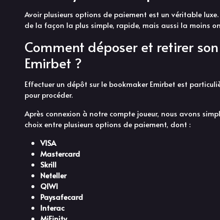
Avoir plusieurs options de paiement est un véritable luxe. E
de la façon la plus simple, rapide, mais aussi la moins on
Comment déposer et retirer son
Emirbet ?
Effectuer un dépôt sur le bookmaker Emirbet est particul
pour procéder.
Après connexion à notre compte joueur, nous avons simple
choix entre plusieurs options de paiement, dont :
VISA
Mastercard
Skrill
Neteller
QIWI
Paysafecard
Interac
MiFinity