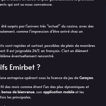
ments qui ont su nous convaincre.
été surpris par l’univers très “actuel” du casino, avec des
obalement, comme l’impression d’être arrivé chez un
aits sont rapides et surtout, possibles de plein de manières
rt. Il est joignable 24/7, en français. C’est un élément
roblème éventuellement rencontré.
ifs Emirbet ?
d’une entreprise opérant sous la licence de jeu de
Curaçao
.
 au fil des mois comme étant l’un des plus dynamiques et
n
bonus de bienvenue
, son
application mobile
et les
ois les principales.