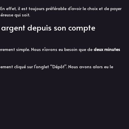
n effet, il est toujours préférable d’avoir le choix et de payer
éreuse qui soit.
 argent depuis son compte
ièrement simple. Nous n’avons eu besoin que de
deux minutes
ment cliqué sur l’onglet “Dépôt”. Nous avons alors eu le