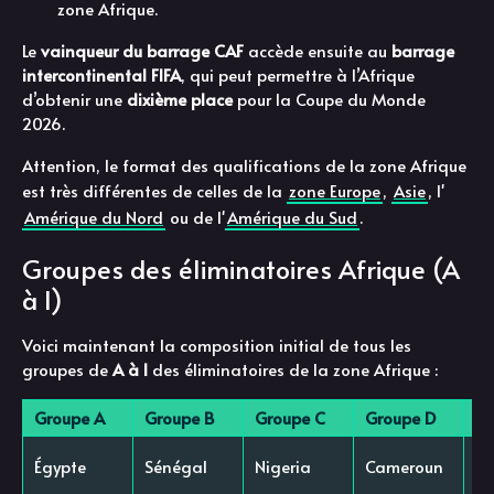
zone Afrique.
Le
vainqueur du barrage CAF
accède ensuite au
barrage
intercontinental FIFA
, qui peut permettre à l’Afrique
d’obtenir une
dixième place
pour la Coupe du Monde
2026.
Attention, le format des qualifications de la zone Afrique
est très différentes de celles de la
zone Europe
,
Asie
, l'
Amérique du Nord
ou de l'
Amérique du Sud
.
Groupes des éliminatoires Afrique (A
à I)
Voici maintenant la composition initial de tous les
groupes de
A à I
des éliminatoires de la zone Afrique :
Groupe A
Groupe B
Groupe C
Groupe D
Gr
Égypte
Sénégal
Nigeria
Cameroun
M