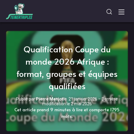
Qualification Coupe du
monde 2026 Afrique :
format, groupes et équipes
qualifiées
Publié par
Pierre Menjot
le
21 janvier 2026
–
Dernière
modification le
2 mai 2026
Cet article prend 9 minutes à lire et comporte 1795
mots.