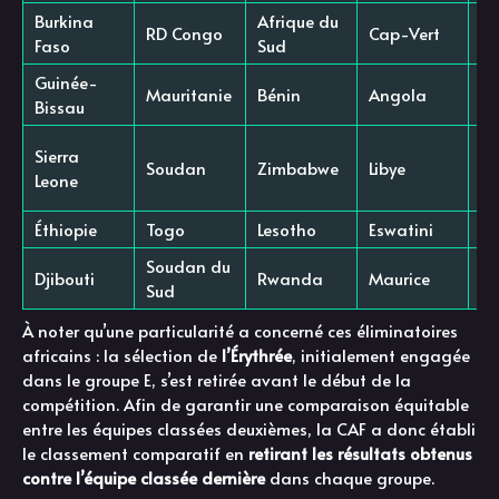
Burkina
Afrique du
RD Congo
Cap-Vert
Z
Faso
Sud
Guinée-
Mauritanie
Bénin
Angola
C
Bissau
Sierra
Soudan
Zimbabwe
Libye
Ta
Leone
Éthiopie
Togo
Lesotho
Eswatini
Ni
Soudan du
Djibouti
Rwanda
Maurice
Ér
Sud
À noter qu’une particularité a concerné ces éliminatoires
africains : la sélection de
l’Érythrée
, initialement engagée
dans le groupe E, s’est retirée avant le début de la
compétition. Afin de garantir une comparaison équitable
entre les équipes classées deuxièmes, la CAF a donc établi
le classement comparatif en
retirant les résultats obtenus
contre l’équipe classée dernière
dans chaque groupe.