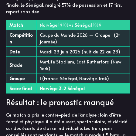
finale. Le Sénégal, malgré 57% de possession et 17 tirs,
repart sans rien.
Match
Norvège 🇳🇴 vs Sénégal 🇸🇳
Compétitio
Coupe du Monde 2026 — Groupe I (2ᵉ
n
journée)
Date
Mardi 23 juin 2026 (nuit du 22 au 23)
MetLife Stadium, East Rutherford (New
Stade
York)
Groupe
I (France, Sénégal, Norvège, Irak)
Score final
Norvège 3-2 Sénégal
Résultat : le pronostic manqué
Ce match a pris le contre-pied de l'analyse : loin d'être
fermé et physique, il a été ouvert, spectaculaire, et décidé
sur des écarts de classe individuelle. Les trois paris
conseillés sont perdants — le match a produit 5 buts, la