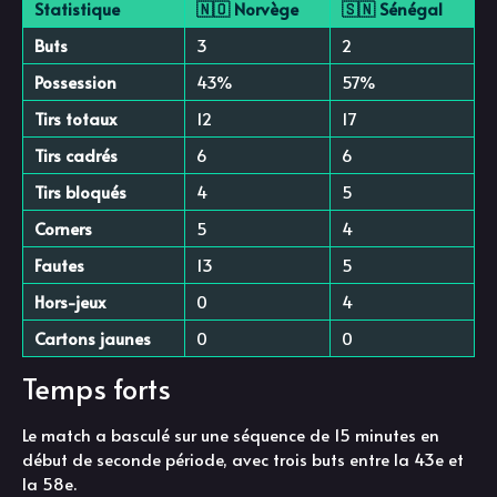
Statistique
🇳🇴 Norvège
🇸🇳 Sénégal
Buts
3
2
Possession
43%
57%
Tirs totaux
12
17
Tirs cadrés
6
6
Tirs bloqués
4
5
Corners
5
4
Fautes
13
5
Hors-jeux
0
4
Cartons jaunes
0
0
Temps forts
Le match a basculé sur une séquence de 15 minutes en
début de seconde période, avec trois buts entre la 43e et
la 58e.