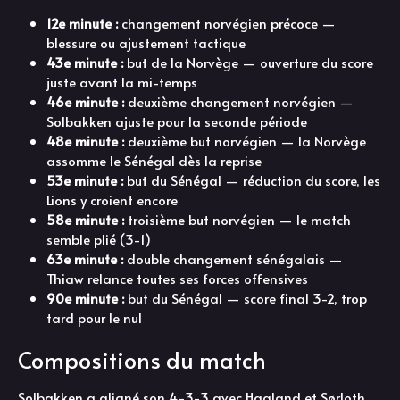
12e minute :
changement norvégien précoce —
blessure ou ajustement tactique
43e minute :
but de la Norvège — ouverture du score
juste avant la mi-temps
46e minute :
deuxième changement norvégien —
Solbakken ajuste pour la seconde période
48e minute :
deuxième but norvégien — la Norvège
assomme le Sénégal dès la reprise
53e minute :
but du Sénégal — réduction du score, les
Lions y croient encore
58e minute :
troisième but norvégien — le match
semble plié (3-1)
63e minute :
double changement sénégalais —
Thiaw relance toutes ses forces offensives
90e minute :
but du Sénégal — score final 3-2, trop
tard pour le nul
Compositions du match
Solbakken a aligné son 4-3-3 avec Haaland et Sørloth