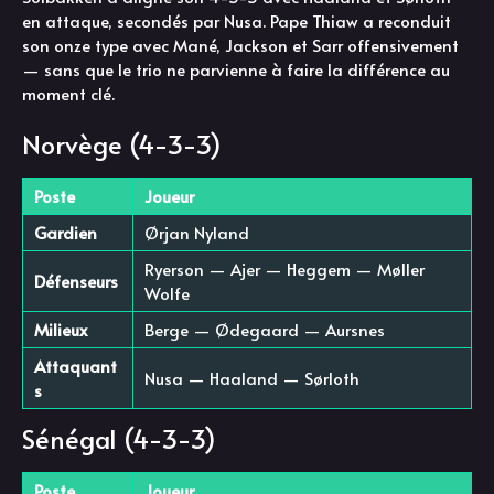
en attaque, secondés par Nusa. Pape Thiaw a reconduit
son onze type avec Mané, Jackson et Sarr offensivement
— sans que le trio ne parvienne à faire la différence au
moment clé.
Norvège (4-3-3)
Poste
Joueur
Gardien
Ørjan Nyland
Ryerson — Ajer — Heggem — Møller
Défenseurs
Wolfe
Milieux
Berge — Ødegaard — Aursnes
Attaquant
Nusa — Haaland — Sørloth
s
Sénégal (4-3-3)
Poste
Joueur