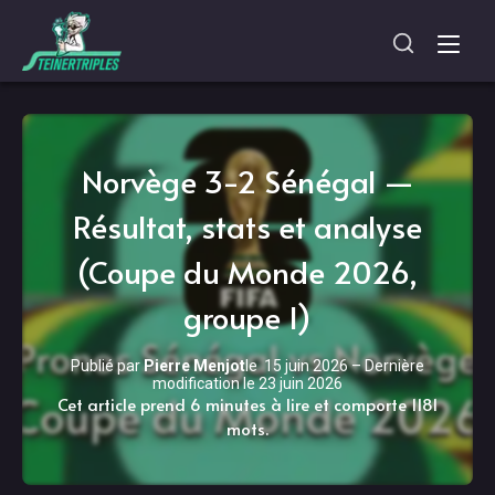
Norvège 3-2 Sénégal —
Résultat, stats et analyse
(Coupe du Monde 2026,
groupe I)
Publié par
Pierre Menjot
le
15 juin 2026
–
Dernière
modification le
23 juin 2026
Cet article prend 6 minutes à lire et comporte 1181
mots.