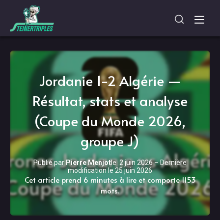
Jordanie 1-2 Algérie —
Résultat, stats et analyse
(Coupe du Monde 2026,
groupe J)
Publié par
Pierre Menjot
le
2 juin 2026
–
Dernière
modification le
25 juin 2026
Cet article prend 6 minutes à lire et comporte 1153
mots.