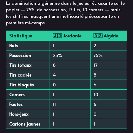
La domination algérienne dans le jeu est écrasante sur le
papier — 75% de possession, 17 tirs, 10 corners — mais
les chiffres masquent une inefficacité préoccupante en
première mi-temps.
Statistique
🇯🇴 Jordanie
🇩🇿 Algérie
Buts
1
2
Possession
25%
75%
Tirs totaux
8
17
Tirs cadrés
4
8
Tirs bloqués
0
6
Corners
1
10
Fautes
11
6
Hors-jeux
1
0
Cartons jaunes
1
1