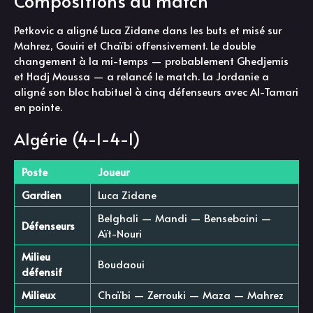
Compositions du match
Petkovic a aligné Luca Zidane dans les buts et misé sur
Mahrez, Gouiri et Chaïbi offensivement. Le double
changement à la mi-temps — probablement Ghedjemis
et Hadj Moussa — a relancé le match. La Jordanie a
aligné son bloc habituel à cinq défenseurs avec Al-Tamari
en pointe.
Algérie (4-1-4-1)
Poste
Joueur
Gardien
Luca Zidane
Belghali — Mandi — Bensebaini —
Défenseurs
Aït-Nouri
Milieu
Boudaoui
défensif
Milieux
Chaïbi — Zerrouki — Maza — Mahrez