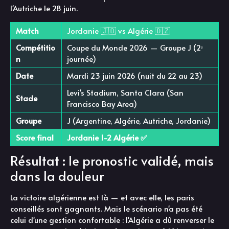
l'Autriche le 28 juin.
Match
Jordanie 🇯🇴 vs Algérie 🇩🇿
Compétitio
Coupe du Monde 2026 — Groupe J (2ᵉ
n
journée)
Date
Mardi 23 juin 2026 (nuit du 22 au 23)
Levi's Stadium, Santa Clara (San
Stade
Francisco Bay Area)
Groupe
J (Argentine, Algérie, Autriche, Jordanie)
Score final
Jordanie 1-2 Algérie ✅
Résultat : le pronostic validé, mais
dans la douleur
La victoire algérienne est là — et avec elle, les paris
conseillés sont gagnants. Mais le scénario n'a pas été
celui d'une gestion confortable : l'Algérie a dû renverser le