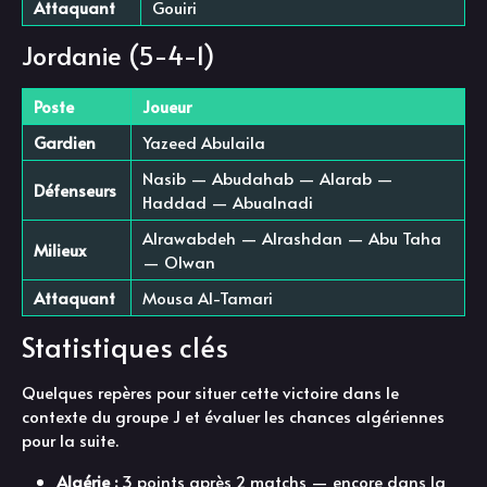
Attaquant
Gouiri
Jordanie (5-4-1)
Poste
Joueur
Gardien
Yazeed Abulaila
Nasib — Abudahab — Alarab —
Défenseurs
Haddad — Abualnadi
Alrawabdeh — Alrashdan — Abu Taha
Milieux
— Olwan
Attaquant
Mousa Al-Tamari
Statistiques clés
Quelques repères pour situer cette victoire dans le
contexte du groupe J et évaluer les chances algériennes
pour la suite.
Algérie :
3 points après 2 matchs — encore dans la