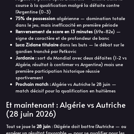
course à la qualification malgré la défaite contre
l'Argentine (0-3)
75% de possession
algérienne — domination totale
dans le jeu, mais inefficacité en première période
Renversement de score en 13 minutes
(69e-82e) —
signe de caractère et de profondeur de banc
Luca Zidane titulaire
dans les buts — le débat sur le
gardien tranché par Petkovic
Jordanie :
sort du Mondial avec deux défaites (1-2 vs
Algérie, résultat à confirmer vs Argentine) mais une
première participation historique réussie
sportivement
Prochain match :
Algérie vs Autriche le 28 juin —
match décisif pour la qualification en huitièmes
Et maintenant : Algérie vs Autriche
(28 juin 2026)
Tout se joue le
28 juin
: l'Algérie doit battre l'Autriche — ou
espérer un résultat favorable — pour se qualifier pour les