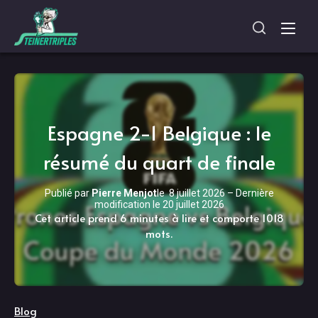
Espagne 2-1 Belgique : le
résumé du quart de finale
Publié par
Pierre Menjot
le
8 juillet 2026
–
Dernière
modification le
20 juillet 2026
Cet article prend 6 minutes à lire et comporte 1018
mots.
Blog