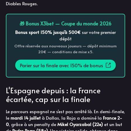
Diables Rouges.
🎁 Bonus X3bet — Coupe du monde 2026
Bonus sport 150% jusqu'à 500€
sur votre premier
dépôt
Offre réservée aux nouveaux joueurs — dépôt minimum
20€ — conditions de mise x5.
Parier sur la finale avec 150% de bonus
L'Espagne depuis : la France
écartée, cap sur la finale
Le parcours espagnol ne s'est pas arrêté là. En demi-finale,
le
mardi 14 juillet
à Dallas, la Roja a dominé la
France
2-
0
, grâce à un penalty de
Mikel Oyarzabal (22e)
et un but
de
Pedro Porro (58e)
. Une victoire solide, obtenue dans