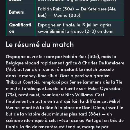
Fabián Ruiz (30e) — De Ketelaere (41e,
Buteurs
Bel.) — Merino (88e)
Qualificati
Espagne en finale, le 19 juillet, après
on
avoir éliminé la France (2-0) en demi
Le résumé du match
L'Espagne ouvre le score par Fabián Ruiz (30e), mais la
Belgique répond rapidement grâce à Charles De Ketelaere
(41e), auteur d'un tournoi étincelant. Le match bascule
dans le money-time : Rudi Garcia perd son gardien
Thibaut Courtois, remplacé par Senne Lammens dès la 71e
minute, tandis que Luis de la Fuente sort Mikel Oyarzabal
(79e), resté muet, pour lancer Nico Williams. C'est
finalement un autre entrant qui fait la différence : Mikel
Merino, monté à la 86e à la place de Dani Olmo, inscrit le
but de la victoire deux minutes plus tard (88e) — un
scénario identique à celui vécu face au Portugal en 8es de
finale. La fin de rencontre est tendue, marquée par