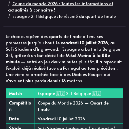
Coupe du monde 2026 : Toutes les informations et
actualités à connaitre !
Espagne 2-1 Belgique : le résumé du quart de finale
Le choc européen des quarts de finale a tenu ses
promesses jusqu'au bout. Le
vendredi 10 juillet 2026
, au
SoFi Stadium d'Inglewood, l'Espagne a battu la Belgique
2-1
, grâce à un but décisif de
Mikel Merino à la 88e
minute
— entré en jeu deux minutes plus tôt, il a reproduit
l'exploit déjà réalisé face au Portugal au tour précédent.
Une victoire arrachée face à des Diables Rouges qui
n'avaient plus perdu depuis 18 matchs.
Match
Espagne 🇪🇸 2-1 Belgique 🇧🇪
Compétitio
Coupe du Monde 2026 — Quart de
n
finale
Date
Vendredi 10 juillet 2026
Stade
SoFi Stadium, Inglewood (Los Angeles)