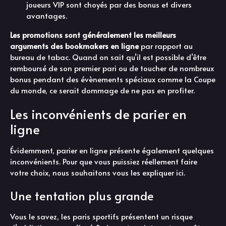
joueurs VIP sont choyés par des bonus et divers
avantages.
Les promotions sont généralement les meilleurs
arguments des bookmakers en ligne
par rapport au
bureau de tabac. Quand on sait qu’il est possible d’être
remboursé de son premier pari ou de toucher de nombreux
bonus pendant des évènements spéciaux comme la Coupe
du monde, ce serait dommage de ne pas en profiter.
Les inconvénients de parier en
ligne
Évidemment, parier en ligne présente également quelques
inconvénients. Pour que vous puissiez réellement faire
votre choix, nous souhaitons vous les expliquer ici.
Une tentation plus grande
Vous le savez, les paris sportifs présentent un risque