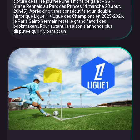
clôture de la 1re journée une affiche de gala : PSG –
Stade Rennais au Parc des Princes (dimanche 23 août,
20h45). Après cinq titres consécutifs et un doublé
historique Ligue 1 + Ligue des Champions en 2025-2026,
le Paris Saint-Germain reste le grand favori des
bookmakers. Pour autant, la saison s'annonce plus
disputée qu'il n'y paraît : un