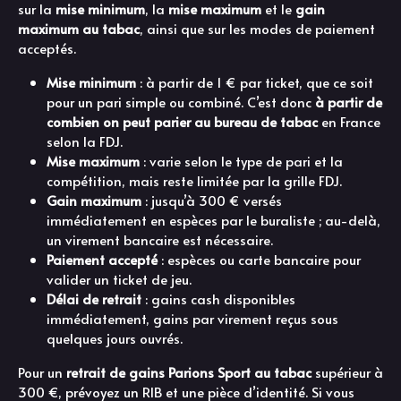
sur la
mise minimum
, la
mise maximum
et le
gain
maximum au tabac
, ainsi que sur les modes de paiement
acceptés.
Mise minimum
: à partir de 1 € par ticket, que ce soit
pour un pari simple ou combiné. C’est donc
à partir de
combien on peut parier au bureau de tabac
en France
selon la FDJ.
Mise maximum
: varie selon le type de pari et la
compétition, mais reste limitée par la grille FDJ.
Gain maximum
: jusqu’à 300 € versés
immédiatement en espèces par le buraliste ; au-delà,
un virement bancaire est nécessaire.
Paiement accepté
: espèces ou carte bancaire pour
valider un ticket de jeu.
Délai de retrait
: gains cash disponibles
immédiatement, gains par virement reçus sous
quelques jours ouvrés.
Pour un
retrait de gains Parions Sport au tabac
supérieur à
300 €, prévoyez un RIB et une pièce d’identité. Si vous