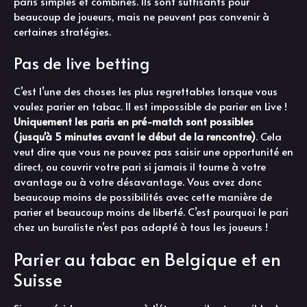
paris simples et combinés. Ils sont suffisants pour
beaucoup de joueurs, mais ne peuvent pas convenir à
certaines stratégies.
Pas de live betting
C’est l’une des choses les plus regrettables lorsque vous
voulez parier en tabac. Il est impossible de parier en Live !
Uniquement les paris en pré-match sont possibles
(jusqu'à 5 minutes avant le début de la rencontre)
. Cela
veut dire que vous ne pouvez pas saisir une opportunité en
direct, ou couvrir votre pari si jamais il tourne à votre
avantage ou à votre désavantage. Vous avez donc
beaucoup moins de possibilités avec cette manière de
parier et beaucoup moins de liberté. C’est pourquoi le pari
chez un buraliste n’est pas adapté à tous les joueurs !
Parier au tabac en Belgique et en
Suisse