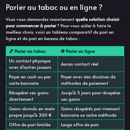
Parier au tabac ou en ligne ?
Vous vous demandez maintenant
quelle solution choisir
pour commencer à parier
? Pour vous aider à faire le
meilleur choix, voici un tableau comparatif du pari en
ligne et du pari en bureau de tabac :
🏀 Parier au tabac
⚽ Parier en ligne
Un contact physique
Aucun contact réel
avec d’autres joueurs
Payer en cash ou par
Payer avec des dizaines de
carte bancaire
méthodes de paiement
Récupérer ses gains
Jusqu’à 5 jours pour récupérer
directement
ses gains
Gains donnés en main
Gains récupérés par virement
propre jusqu’à 300 €
bancaire ou autre méthode
Offre de pari limitée
Large offre de pari