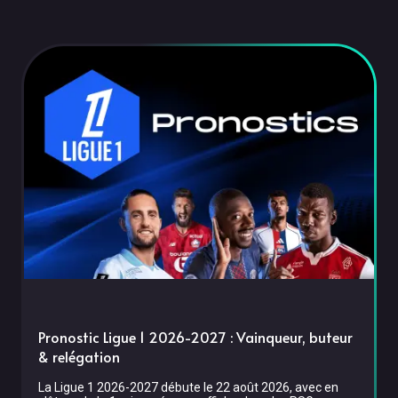
Pronostic Ligue 1 2026-2027 : Vainqueur, buteur
& relégation
La Ligue 1 2026-2027 débute le 22 août 2026, avec en