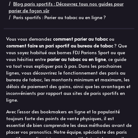
Blog paris sportifs : Découvrez tous nos guides pour
parier de façon sûr
Paris sportifs : Parier au tabac ou en ligne ?
Vous vous demandez
comment parier au tabac
ou
comment faire un pari sportif au bureau de tabac
? Que
vous soyez habitué aux bornes FDJ Parions Sport ou que
vous hésitiez entre
parier au tabac ou en ligne
, ce guide
va tout vous expliquer pas à pas. Dans les prochaines
lignes, vous découvrirez le fonctionnement des paris au
bureau de tabac, les montants minimum et maximum, les
délais de paiement des gains, ainsi que les avantages et
inconvénients par rapport aux sites de paris sportifs en
ligne.
Avec l’essor des bookmakers en ligne et la popularité
toujours forte des points de vente physiques, il est
essentiel de bien comprendre les deux méthodes avant de
placer vos pronostics. Notre équipe, spécialiste des paris