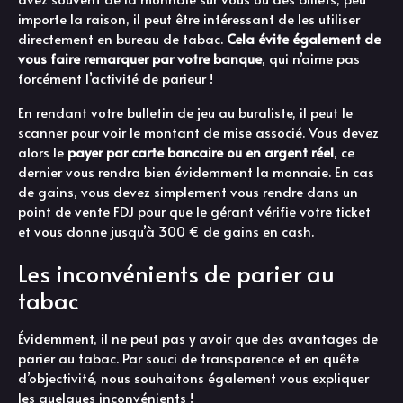
importe la raison, il peut être intéressant de les utiliser
directement en bureau de tabac.
Cela évite également de
vous faire remarquer par votre banque
, qui n’aime pas
forcément l’activité de parieur !
En rendant votre bulletin de jeu au buraliste, il peut le
scanner pour voir le montant de mise associé. Vous devez
alors le
payer par carte bancaire ou en argent réel
, ce
dernier vous rendra bien évidemment la monnaie. En cas
de gains, vous devez simplement vous rendre dans un
point de vente FDJ pour que le gérant vérifie votre ticket
et vous donne jusqu’à 300 € de gains en cash.
Les inconvénients de parier au
tabac
Évidemment, il ne peut pas y avoir que des avantages de
parier au tabac. Par souci de transparence et en quête
d’objectivité, nous souhaitons également vous expliquer
les quelques inconvénients !