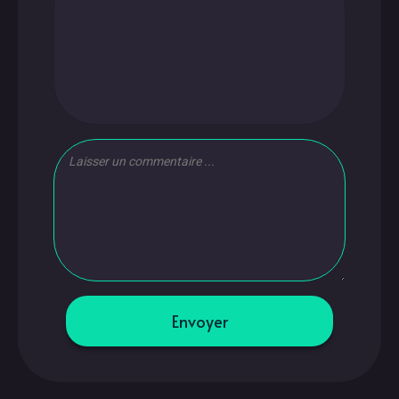
Envoyer