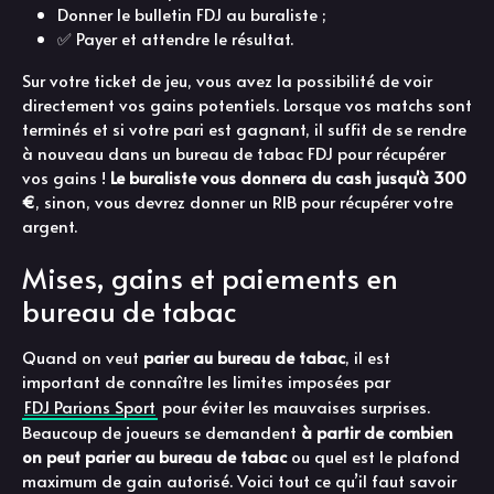
Donner le bulletin FDJ au buraliste ;
✅ Payer et attendre le résultat.
Sur votre ticket de jeu, vous avez la possibilité de voir
directement vos gains potentiels. Lorsque vos matchs sont
terminés et si votre pari est gagnant, il suffit de se rendre
à nouveau dans un bureau de tabac FDJ pour récupérer
vos gains !
Le buraliste vous donnera du cash jusqu'à 300
€
, sinon, vous devrez donner un RIB pour récupérer votre
argent.
Mises, gains et paiements en
bureau de tabac
Quand on veut
parier au bureau de tabac
, il est
important de connaître les limites imposées par
FDJ Parions Sport
pour éviter les mauvaises surprises.
Beaucoup de joueurs se demandent
à partir de combien
on peut parier au bureau de tabac
ou quel est le plafond
maximum de gain autorisé. Voici tout ce qu’il faut savoir