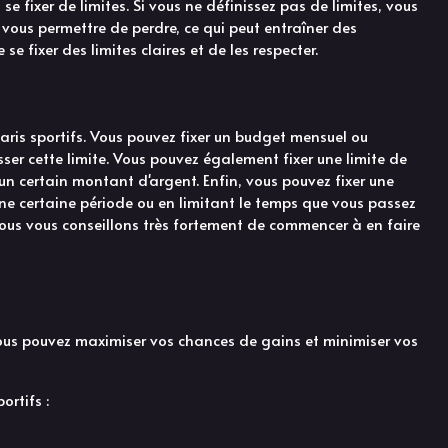
se fixer de limites. Si vous ne définissez pas de limites, vous
vous permettre de perdre, ce qui peut entraîner des
e fixer des limites claires et de les respecter.
 paris sportifs. Vous pouvez fixer un budget mensuel ou
er cette limite. Vous pouvez également fixer une limite de
 un certain montant d'argent. Enfin, vous pouvez fixer une
ne certaine période ou en limitant le temps que vous passez
, nous vous conseillons très fortement de commencer à en faire
 vous pouvez maximiser vos chances de gains et minimiser vos
ortifs :