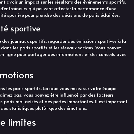
 avoir un impact sur les résultats des événements sportifs.
 d'entraîneurs qui peuvent affecter la performance d'une
lité sportive pour prendre des décisions de paris éclairées.
té sportive
re des journaux sportifs, regarder des émissions sportives à la
s dans les paris sportifs et les réseaux sociaux. Vous pouvez
n ligne pour partager des informations et des conseils avec
 émotions
s les paris sportifs. Lorsque vous misez sur votre équipe
'aimez pas, vous pouvez être influencé par des facteurs
s paris mal avisés et des pertes importantes. Il est important
t des statistiques plutôt que des émotions.
de limites