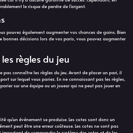
rablement le risque de perdre de l'argent.
ns
, vous pouvez également augmenter vos chances de gains. Bien
 de bonnes décisions lors de vos paris, vous pouvez augmenter
 les règles du jeu
e pas connaître les règles du jeu. Avant de placer un pari, il
port sur lequel vous pariez. En ne connaissant pas les règles,
arier sur une équipe ou un joueur qui ne peut pas jouer en
ité qu'un événement se produise. Les cotes sont donc un
lément peut être une erreur coûteuse. Les cotes ne sont pas
st important de comprendre le système des cotes et de les