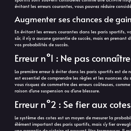
évitant les erreurs courantes, vous pouvez réduire considé
Augmenter ses chances de gai
En évitant les erreurs courantes dans les paris sportifs
sûr, il n'y a aucune garantie de succès, mais en prenant
vos probabilités de succès.
Erreur n°1 : Ne pas connaître
La première erreur à éviter dans les paris sportifs est de n
est essentiel de comprendre les règles et les nuances du s
vous risquez de commettre des erreurs coûteuses, comme p
raison d'une suspension ou d'une blessure.
Erreur n°2 : Se fier aux cotes
Le système des cotes est un moyen de mesurer la probabil
élément important des paris sportifs, mais s'y fier aveug
une garantie de victoire et peuvent être trompeuses. Il e