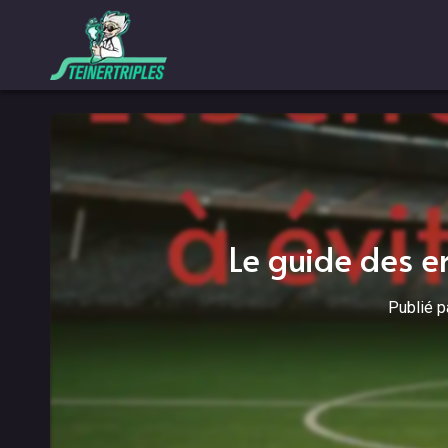
Le guide des er
Publié p