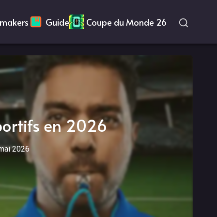
makers
Guide
Coupe du Monde 26
sportifs en 2026
mai 2026