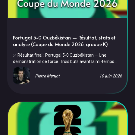
Portugal 5-0 Ouzbékistan — Résultat, stats et
analyse (Coupe du Monde 2026, groupe K)
✅ Résultat final : Portugal 5-0 Ouzbékistan — Une
démonstration de force. Trois buts avant la mi-temps
(6e, 17e, 39e), un quatrième à la 60e, un cinquième à la
87e. Le Portugal envoie un message fort à tout le tournoi
Pierre Menjot
10 juin 2026
et se qualifie brillamment pour les huitièmes de finale.
Pour son deuxième match de groupe, le Portugal a
affronté l'Ouzbékistan le mardi 23 juin 2026 au NRG
Stadium de Houston. La