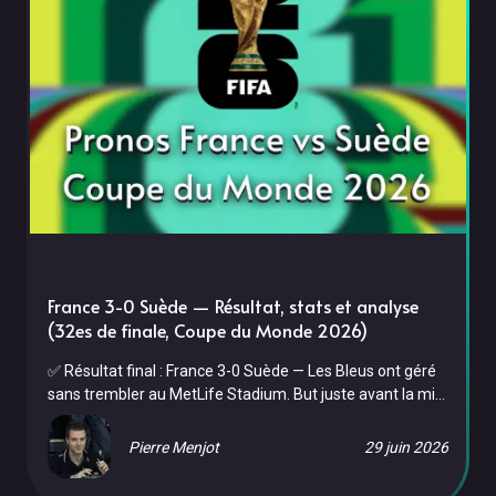
France 3-0 Suède — Résultat, stats et analyse
(32es de finale, Coupe du Monde 2026)
✅ Résultat final : France 3-0 Suède — Les Bleus ont géré
sans trembler au MetLife Stadium. But juste avant la mi-
temps (45e), deuxième but en début de seconde période
(53e), troisième sur une belle construction collective
Pierre Menjot
29 juin 2026
(74e). La Suède, muselée, ne cadre que 3 tirs en 90
minutes. La France file en 16es de finale contre le