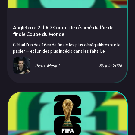
Angleterre 2-1 RD Congo : le résumé du 16e de
finale Coupe du Monde
C'était l'un des 16es de finale les plus déséquilibrés sur le
papier — et l'un des plus indécis dans les faits. Le
mercredi 1er juillet 2026, au Mercedes-Benz Stadium
d'Atlanta, l'Angleterre a arraché sa qualification face à la
Pierre Menjot
30 juin 2026
RD Congo 2-1, grâce à un doublé de Harry Kane en fin de
match. Longtemps menés, les Three Lions ont vécu l'un
des scénarios les plus tendus de leur Mondial, face à