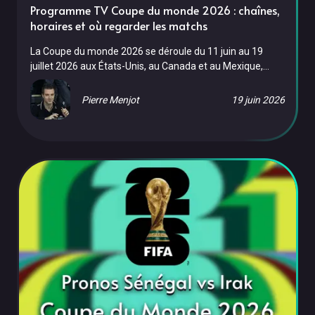
Programme TV Coupe du monde 2026 : chaînes,
horaires et où regarder les matchs
La Coupe du monde 2026 se déroule du 11 juin au 19
juillet 2026 aux États-Unis, au Canada et au Mexique,
avec 48 équipes et 104 matchs. En France, le tournoi est
diffusé sur M6 (en clair, gratuit) et beIN Sports (sur
Pierre Menjot
19 juin 2026
abonnement). Voici sur quelle chaîne et à quelle heure
voir chaque match, où le regarder en streaming légal, le
programme complet de l'équipe de France et le
calendrier