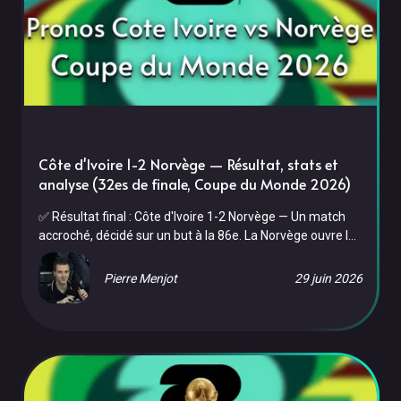
Côte d'Ivoire 1-2 Norvège — Résultat, stats et
analyse (32es de finale, Coupe du Monde 2026)
✅ Résultat final : Côte d'Ivoire 1-2 Norvège — Un match
accroché, décidé sur un but à la 86e. La Norvège ouvre le
score à la 39e, la Côte d'Ivoire égalise à la 74e dans un
scénario de folie, avant qu'un troisième but norvégien à la
Pierre Menjot
29 juin 2026
86e ne brise les rêves des Éléphants. La Norvège file en
16es de finale et affrontera le Brésil le 5 juillet. À
l'AT&amp;T Stadium d'Arlington