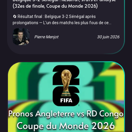
(32es de finale, Coupe du Monde 2026)
🔄 Résultat final : Belgique 3-2 Sénégal après
prolongations — L'un des matchs les plus fous de ce
Mondial. Le Sénégal mène 0-2 à la 51e, la Belgique
revient à 2-2 à la 89e grâce à une remontée héroïque,
Pierre Menjot
30 juin 2026
puis arrache le but de la victoire à la 120e en
prolongations. Un scénario de cinéma — et une
qualification belge arrachée au forceps face à des Lions
qui avaient failli