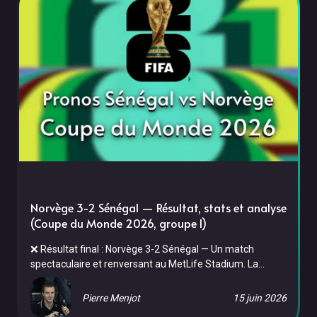
Norvège 3-2 Sénégal — Résultat, stats et analyse
(Coupe du Monde 2026, groupe I)
❌ Résultat final : Norvège 3-2 Sénégal — Un match
spectaculaire et renversant au MetLife Stadium. La
Norvège a ouvert le score juste avant la mi-temps, puis
assommé le Sénégal en début de seconde période avant
Pierre Menjot
15 juin 2026
que les Lions ne réduisent le score deux fois — dont une