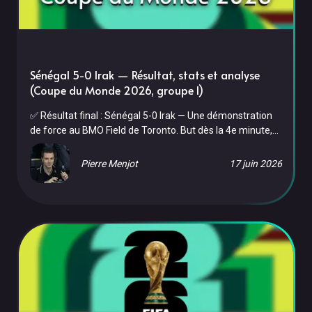
Sénégal 5-0 Irak — Résultat, stats et analyse
(Coupe du Monde 2026, groupe I)
✅ Résultat final : Sénégal 5-0 Irak — Une démonstration
de force au BMO Field de Toronto. But dès la 4e minute,
carton rouge irakien à la 13e, puis festival offensif en
seconde période (56e, 59e, 71e, 82e). Le Sénégal se
Pierre Menjot
17 juin 2026
qualifie pour les 32es de finale avec panache et
affrontera la Belgique le 1er juillet. Pour son dernier
match de poule contre l'Irak, le vendredi 26 juin 2026, le
Sénégal