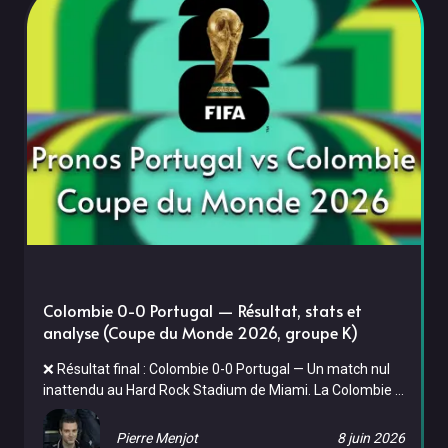
Colombie 0-0 Portugal — Résultat, stats et
analyse (Coupe du Monde 2026, groupe K)
❌ Résultat final : Colombie 0-0 Portugal — Un match nul
inattendu au Hard Rock Stadium de Miami. La Colombie a
dominé dans le jeu (26 tirs, 55% de possession) mais
Diogo Costa a tout arrêté (6 arrêts). Le Portugal,
Pierre Menjot
8 juin 2026