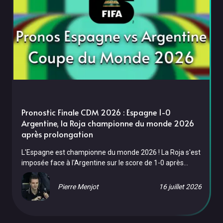
Pronostic Finale CDM 2026 : Espagne 1-0
Argentine, la Roja championne du monde 2026
après prolongation
L'Espagne est championne du monde 2026 ! La Roja s'est
imposée face à l'Argentine sur le score de 1-0 après
prolongation ce dimanche 19 juillet au MetLife Stadium
de New York, grâce à un but de Ferran Torres à la 106e
Pierre Menjot
16 juillet 2026
minute. Une finale à sens unique où l'Espagne, portée par
une domination collective totale, a dû s'employer
jusqu'au bout face à une Argentine accrocheuse mais