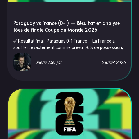
Paraguay vs France (0-1) — Résultat et analyse
16es de finale Coupe du Monde 2026
✅ Résultat final : Paraguay 0-1 France — La France a
souffert exactement comme prévu. 76% de possession,
15 tirs, 12 corners — et un seul but à la 70e. Le Paraguay,
héroïque avec Orlando Gill (3 arrêts), a résisté pendant 70
Pierre Menjot
2 juillet 2026
minutes avant de céder. Trois cartons jaunes français
trahissent la nervosité des Bleus face à ce bloc compact.
La France file en quarts de finale et affrontera le