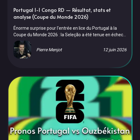
Portugal 1-1 Congo RD — Résultat, stats et
analyse (Coupe du Monde 2026)
Énorme surprise pour l'entrée en lice du Portugal à la
Coupe du Monde 2026 : la Seleção a été tenue en échec
par la RD Congo, 1-1, ce mercredi 17 juin à Houston, dans
le Groupe K. Malgré une ouverture du score précoce de
Pierre Menjot
12 juin 2026
João Neves et une domination écrasante de la
possession, les hommes de Roberto Martínez ont buté
sur un bloc congolais discipliné, qui a égalisé par Yoane