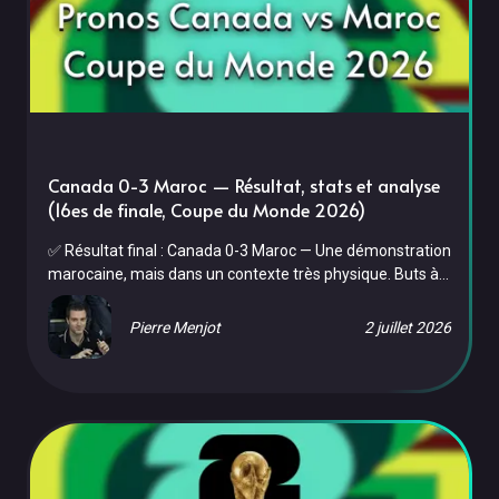
Canada 0-3 Maroc — Résultat, stats et analyse
(16es de finale, Coupe du Monde 2026)
✅ Résultat final : Canada 0-3 Maroc — Une démonstration
marocaine, mais dans un contexte très physique. Buts à
la 50e, 82e et 90e, 8 cartons jaunes au total, 3 blessures
côté marocain. Le Maroc file en quarts de finale et
Pierre Menjot
2 juillet 2026
affrontera la France le 9 juillet à 22h00 (heure française)
— une revanche de 2022. Au NRG Stadium de Houston, le
Maroc a confirmé sa maîtrise défensive et son efficacité