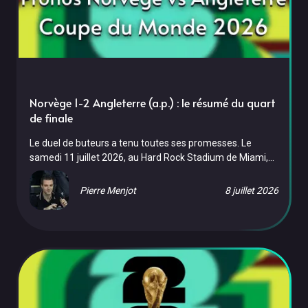
Norvège 1-2 Angleterre (a.p.) : le résumé du quart
de finale
Le duel de buteurs a tenu toutes ses promesses. Le
samedi 11 juillet 2026, au Hard Rock Stadium de Miami,
l'Angleterre a dû batailler jusqu'en prolongation pour venir
à bout de la Norvège, 2-1, dans le premier quart de finale
Pierre Menjot
8 juillet 2026
de l'histoire norvégienne en Coupe du Monde. Un doublé
de Jude Bellingham a fait la différence, sur fond de
polémique arbitrale : un but norvégien a été refusé par la