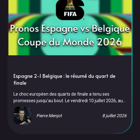
Espagne 2-1 Belgique : le résumé du quart de
finale
Le choc européen des quarts de finale a tenu ses
promesses jusqu'au bout. Le vendredi 10 juillet 2026, au
SoFi Stadium d'Inglewood, l'Espagne a battu la Belgique
2-1, grâce à un but décisif de Mikel Merino à la 88e
Pierre Menjot
8 juillet 2026
minute — entré en jeu deux minutes plus tôt, il a reproduit
l'exploit déjà réalisé face au Portugal au tour précédent.
Une victoire arrachée face à des Diables Rouges qui