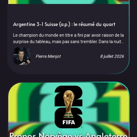
Argentine 3-1 Suisse (a.p.) : le résumé du quart
Le champion du monde en titre a fini par avoir raison de la
surprise du tableau, mais pas sans trembler. Dans la nuit
du samedi 11 au dimanche 12 juillet 2026, à l'Arrowhead
Stadium de Kansas City, l'Argentine a battu la Suisse 3-1
Pierre Menjot
8 juillet 2026
après prolongation, au terme d'un scénario cruel pour les
Helvétiques, réduits à dix dès la 72e minute. Des buts
d'Alexis Mac Allister (10e), Julian Alvarez (112e) et