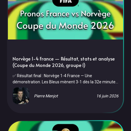
Norvège 1-4 France — Résultat, stats et analyse
(Coupe du Monde 2026, groupe I)
✅ Résultat final : Norvège 1-4 France — Une
démonstration. Les Bleus mènent 3-1 dès la 32e minute
et gèrent sans trembler jusqu'au 4e but dans le temps
additionnel. La France termine première du groupe I avec
Pierre Menjot
16 juin 2026
9 points et affrontera la Suède en 32es de finale le 30
juin. Pour son dernier match de poule, l'équipe de France
a affronté la Norvège le vendredi 26 juin 2026 au Gillette
Stadium