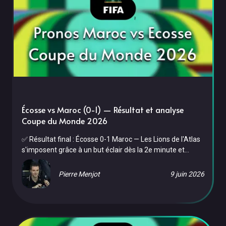
Écosse vs Maroc (0-1) — Résultat et analyse
Coupe du Monde 2026
✅ Résultat final : Écosse 0-1 Maroc — Les Lions de l'Atlas
s'imposent grâce à un but éclair dès la 2e minute et
confirment leur solidité défensive. Le pronostic était bon.
Le Maroc a disputé son deuxième match de groupe face
Pierre Menjot
9 juin 2026
à l'Écosse, le vendredi 19 juin 2026 au Gillette Stadium de
Foxborough (Boston). Portés par un début de match
fulgurant, les Lions de l'Atlas ont ouvert le score à la