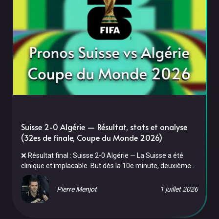
Suisse 2-0 Algérie — Résultat, stats et analyse
(32es de finale, Coupe du Monde 2026)
❌ Résultat final : Suisse 2-0 Algérie — La Suisse a été
clinique et implacable. But dès la 10e minute, deuxième
but à la 46e juste après la mi-temps. L'Algérie, malgré
55% de possession et un pressing constant, n'a cadré que
Pierre Menjot
1 juillet 2026
2 tirs en 90 minutes. Mahrez et ses coéquipiers sont
éliminés — le rêve d'aller en quarts s'arrête en 32es de
finale. Au BC Place de Vancouver dans la nuit