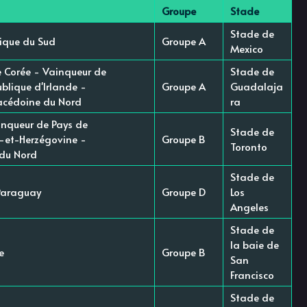
Groupe
Stade
Stade de
ique du Sud
Groupe A
Mexico
 Corée - Vainqueur de
Stade de
blique d'Irlande -
Groupe A
Guadalaja
cédoine du Nord
ra
nqueur de Pays de
Stade de
-et-Herzégovine -
Groupe B
Toronto
 du Nord
Stade de
 Paraguay
Groupe D
Los
Angeles
Stade de
la baie de
e
Groupe B
San
Francisco
Stade de