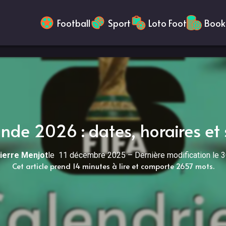
Football
Sport
Loto Foot
Book
de 2026 : dates, horaires et
ierre Menjot
le
11 décembre 2025
–
Dernière modification le
3
Cet article prend 14 minutes à lire et comporte 2657 mots.