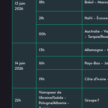
18h
Brésil - Maro
13 juin
2026
21h
Haïti - Écosse
Australie - V
00h
- Turquie/Ro
13h
Allemagne - 
14 juin
16h
Pays-Bas - J
2026
19h
Côte d'Ivoire
Vainqueur de
Ukraine/Suède -
22h
Groupe F
Pologne/Albanie -
Tunisie