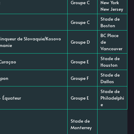
c
Groupe C
New York
New Jersey
Stade de
Groupe C
Boston
BC Place
ainqueur de Slovaquie/Kosovo
Groupe D
de
umanie
Vancouver
Stade de
Curaçao
Groupe E
Houston
Stade de
apon
Groupe F
Dallas
Stade de
 - Équateur
Groupe E
Philadelphi
e
Stade de
Monterrey