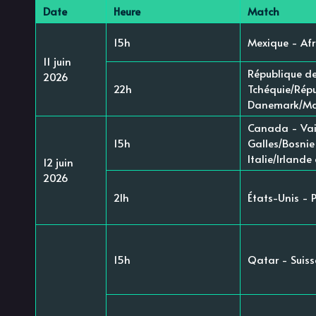
Date
Heure
Match
15h
Mexique - Afr
11 juin
République de
2026
22h
Tchéquie/Répu
Danemark/Ma
Canada - Vai
15h
Galles/Bosnie
Italie/Irlande
12 juin
2026
21h
États-Unis -
15h
Qatar - Suiss