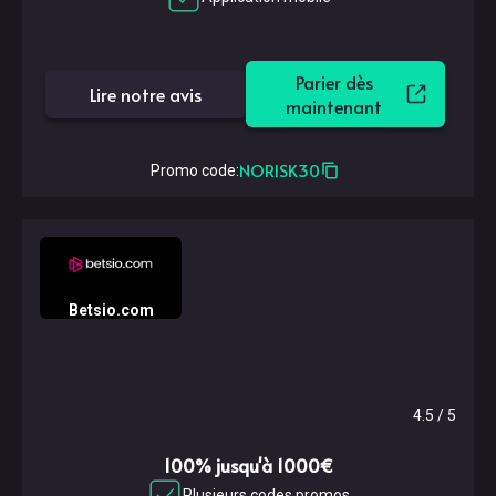
Parier dès
Lire notre avis
maintenant
NORISK30
Promo code:
Betsio.com
4.5
/ 5
100% jusqu'à 1000€
Plusieurs codes promos