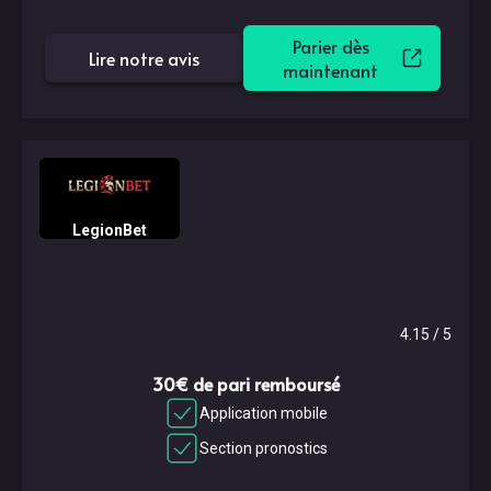
Parier dès
Lire notre avis
maintenant
LegionBet
4.15
/ 5
30€ de pari remboursé
Application mobile
Section pronostics