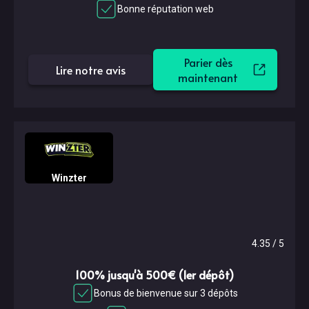
Bonne réputation web
Parier dès
Lire notre avis
maintenant
Winzter
4.35
/ 5
100% jusqu'à 500€ (1er dépôt)
Bonus de bienvenue sur 3 dépôts