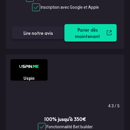
Inscription avec Google et Apple
Parier dès
Lire notre avis
maintenant
Uspin
4.3
/ 5
100% jusqu'à 350€
Fonctionnalité Bet builder