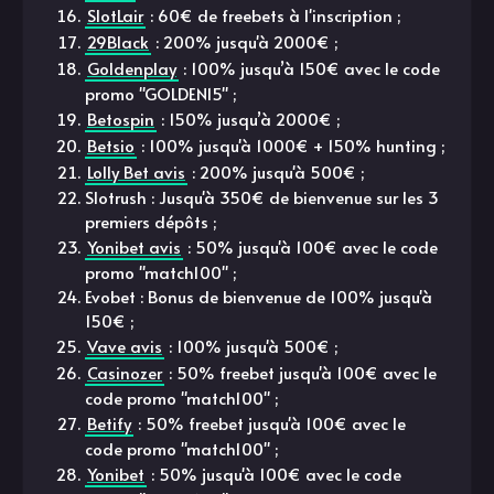
SlotLair
: 60€ de freebets à l'inscription ;
29Black
: 200% jusqu'à 2000€ ;
Goldenplay
: 100% jusqu’à 150€ avec le code
promo "GOLDEN15" ;
Betospin
: 150% jusqu’à 2000€ ;
Betsio
: 100% jusqu'à 1000€ + 150% hunting ;
Lolly Bet avis
: 200% jusqu'à 500€ ;
Slotrush : Jusqu'à 350€ de bienvenue sur les 3
premiers dépôts ;
Yonibet avis
: 50% jusqu'à 100€ avec le code
promo "match100" ;
Evobet : Bonus de bienvenue de 100% jusqu'à
150€ ;
Vave avis
: 100% jusqu'à 500€ ;
Casinozer
: 50% freebet jusqu'à 100€ avec le
code promo "match100" ;
Betify
: 50% freebet jusqu'à 100€ avec le
code promo "match100" ;
Yonibet
: 50% jusqu'à 100€ avec le code