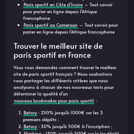
Paris sportif en Côte d’Ivoire
– Tout savoir
pour parier en ligne depuis l’Afrique
francophone
Paris sportif au Cameroun
– Tout savoir pour
parier en ligne depuis l’Afrique francophone
Trouver le meilleur site de
paris sportif en France
Vous vous demandez comment trouver le meilleur
site de paris sportif français ? Nous souhaitons
vous partager les différents critères que nous
analysons à chacun de nos nouveaux tests pour
déterminer la qualité d’un
nouveau bookmaker pour paris sportif
:
Betory
: 250% jusqu'à 1000€ sur les 3
premiers dépôts ;
Betory
: 30% jusqu'à 500€ à l'inscription ;
Slimking
: 130% jusqu'à 500€ sur le 1er dépôt