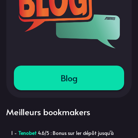
Blog
Meilleurs bookmakers
1
-
Tenobet
4.6
/5 :
Bonus sur 1er dépôt jusqu'à