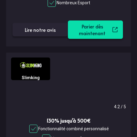
Nombreux Esport
Parier dès
Lire notre avis
maintenant
Slimking
4.2
/ 5
130% jusqu'à 500€
Fonctionnalité combiné personnalisé