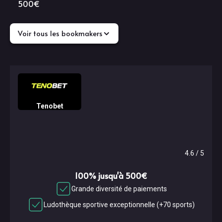
500€
Voir tous les bookmakers
Tenobet
4.6
/ 5
100% jusqu'à 500€
Grande diversité de paiements
Ludothèque sportive exceptionnelle (+70 sports)