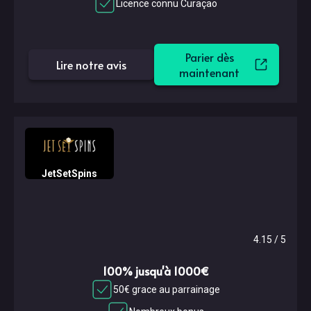
Licence connu Curaçao
Parier dès
Lire notre avis
maintenant
JetSetSpins
4.15
/ 5
100% jusqu'à 1000€
50€ grace au parrainage