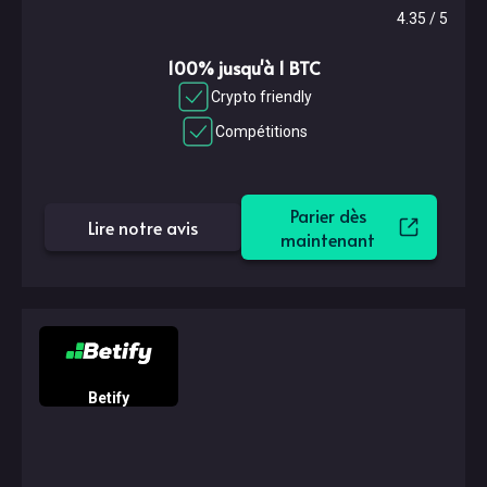
4.35
/ 5
100% jusqu'à 1 BTC
Crypto friendly
Compétitions
Parier dès
Lire notre avis
maintenant
Betify