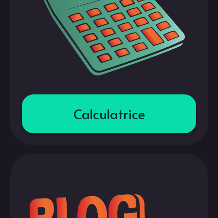
Calculatrice