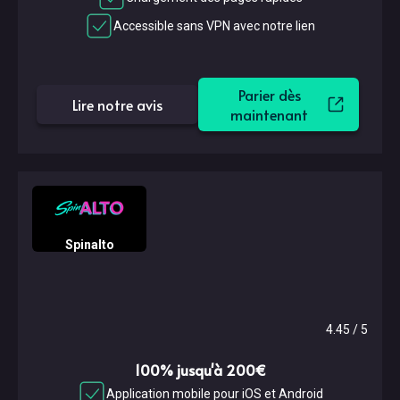
Accessible sans VPN avec notre lien
Parier dès
Lire notre avis
maintenant
Spinalto
4.45
/ 5
100% jusqu'à 200€
Application mobile pour iOS et Android